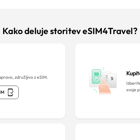
Kako deluje storitev eSIM4Travel?
?
Kupit
pravo, združljivo z eSIM.
Izberit
svoje 
SIM