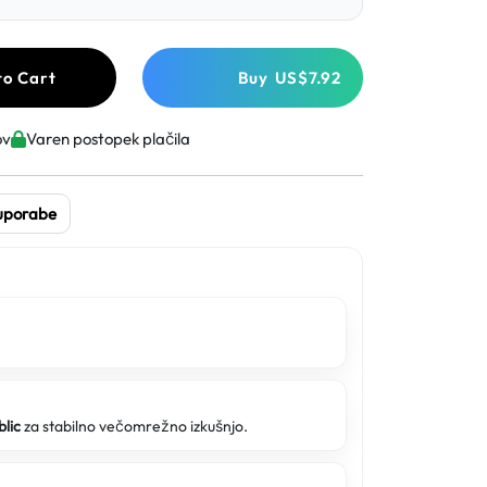
to Cart
Buy
US$7.92
ov
Varen postopek plačila
 uporabe
blic
za stabilno večomrežno izkušnjo.