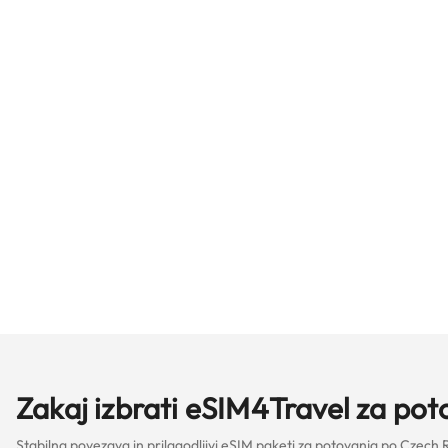
Zakaj izbrati eSIM4Travel za pot
Stabilna povezava in prilagodljivi eSIM paketi za potovanja po Czech 