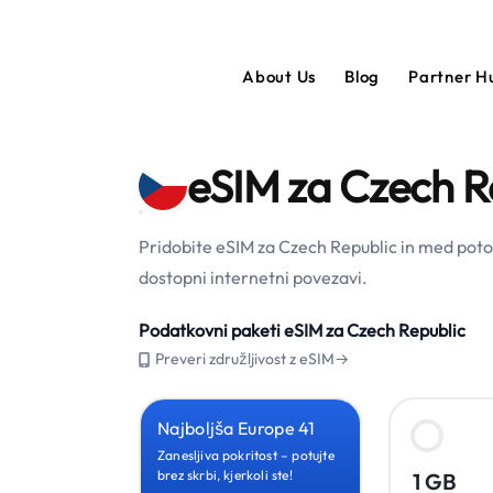
About Us
Blog
Partner 
eSIM za Czech R
Pridobite eSIM za Czech Republic in med poto
dostopni internetni povezavi.
Podatkovni paketi eSIM za Czech Republic
Preveri združljivost z eSIM→
Najboljša Europe 41
Zanesljiva pokritost – potujte
brez skrbi, kjerkoli ste!
1 GB