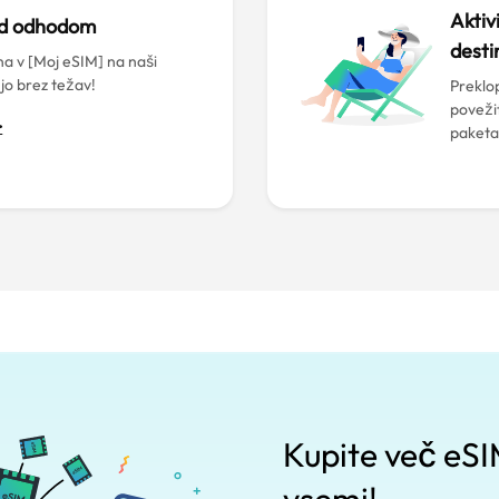
Aktiv
ed odhodom
desti
a v [Moj eSIM] na naši
 jo brez težav!
Preklop
poveži
>
paketa
Kupite več eSIM 