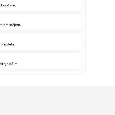
 dopolnite.
tim omrežjem.
prijatelje.
pirajo eSIM.