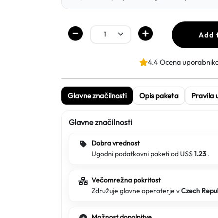
Add 
4.4 Ocena uporabnik
Glavne značilnosti
Opis paketa
Pravila
Glavne značilnosti
Dobra vrednost
Ugodni podatkovni paketi od US$
1.23
.
Večomrežna pokritost
Združuje glavne operaterje v
Czech Repu
Možnost dopolnitve