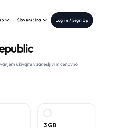
Hub
Slovenščina
Log in / Sign Up
epublic
vanjem uživajte v zanesljivi in cenovno
3 GB