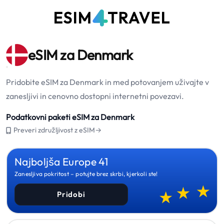
eSIM za Denmark
Pridobite eSIM za Denmark in med potovanjem uživajte v
zanesljivi in cenovno dostopni internetni povezavi.
Podatkovni paketi eSIM za Denmark
Preveri združljivost z eSIM→
Najboljša Europe 41
Zanesljiva pokritost – potujte brez skrbi, kjerkoli ste!
Pridobi