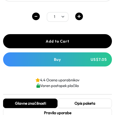
Add to Cart
Buy
US$7.05
4.4 Ocena uporabnikov
Varen postopek plačila
Glavne značilnosti
Opis paketa
Pravila uporabe