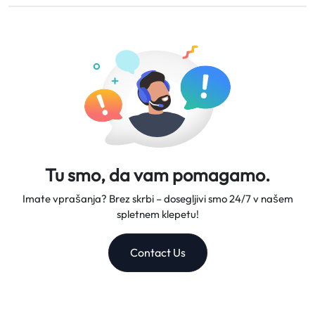
Ponujamo prilagodljive podatkovne načrte, zanesljive hitrosti
v 5-7 delovnih dneh.
omrežja in odlično podporo strankam, kar nas naredi
zaupanja vrednega sopotnika na vaših potovanjih.
Tu smo, da vam pomagamo.
Imate vprašanja? Brez skrbi – dosegljivi smo 24/7 v našem
spletnem klepetu!
Contact Us