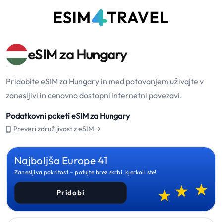
eSIM za Hungary
Pridobite eSIM za Hungary in med potovanjem uživajte v
zanesljivi in cenovno dostopni internetni povezavi.
Podatkovni paketi eSIM za Hungary
Preveri združljivost z eSIM→
Najboljša Europe 41
Zanesljiva pokritost – potujte brez skrbi, kjerkoli ste!
Pridobi