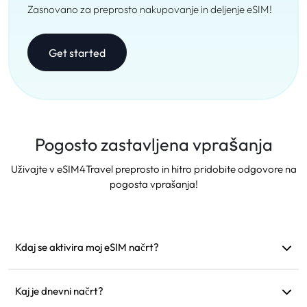
Zasnovano za preprosto nakupovanje in deljenje eSIM!
Get started
Pogosto zastavljena vprašanja
Uživajte v eSIM4Travel preprosto in hitro pridobite odgovore na
pogosta vprašanja!
Kdaj se aktivira moj eSIM načrt?
Aktivira se takoj, ko se poveže s podprto omrežjem.
Priporočamo, da ga namestite pred odhodom.
Kaj je dnevni načrt?