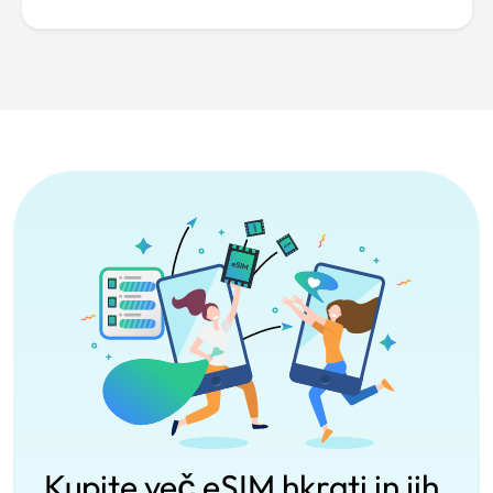
Kupite več eSIM hkrati in jih