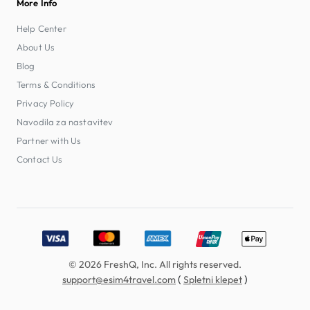
More Info
Help Center
About Us
Blog
Terms & Conditions
Privacy Policy
Navodila za nastavitev
Partner with Us
Contact Us
Accepted payment methods: Visa, MasterCard, American E
© 2026 FreshQ, Inc. All rights reserved.
(
)
support@esim4travel.com
Spletni klepet