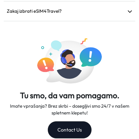
Če vaša naprava ni združljiva, je vaše potovanje
odpovedano ali obstajajo tehnične težave, lahko zahtevate
Zakaj izbrati eSIM4Travel?
povračilo. Povračila bodo vrnjena na vaš izvirni način plačila
Ponujamo prilagodljive podatkovne načrte, zanesljive hitrosti
v 5-7 delovnih dneh.
omrežja in odlično podporo strankam, kar nas naredi
zaupanja vrednega sopotnika na vaših potovanjih.
Tu smo, da vam pomagamo.
Imate vprašanja? Brez skrbi – dosegljivi smo 24/7 v našem
spletnem klepetu!
Contact Us