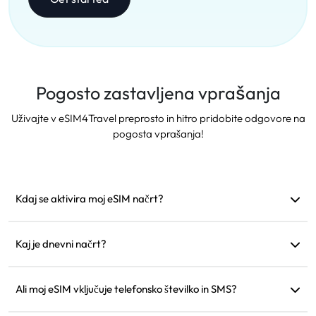
Pogosto zastavljena vprašanja
Uživajte v eSIM4Travel preprosto in hitro pridobite odgovore na
pogosta vprašanja!
Kdaj se aktivira moj eSIM načrt?
Aktivira se takoj, ko se poveže s podprto omrežjem.
Priporočamo, da ga namestite pred odhodom.
Kaj je dnevni načrt?
Na primer: Če se aktivira ob 9. uri zjutraj, bo veljal do 9. ure
naslednjega dne. Če porabite podatke za tisti dan, se bo
Ali moj eSIM vključuje telefonsko številko in SMS?
hitrost zmanjšala na 128 kbps, tako da vam ni treba skrbeti,