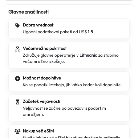
Glavne značilnosti
Dobra vrednost
Ugodni podatkovni paketi od US$
1.5
.
Večomrežna pokritost
Združuje glavne operaterje v
Lithuania
za stabilno
večomrežno izkušnjo.
Možnost dopolnitve
Ko se podatki iztekajo, jih lahko kadar koli dopolnite.
Začetek veljavnosti
Veljavnost se začne po povezavi s podprtim
omrežjem.
Nakup več eSIM
Kupite lahko več eSIM hkrati za družino in prijatelje.