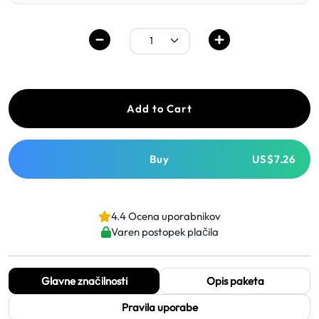
Add to Cart
Buy
US$7.26
4.4 Ocena uporabnikov
Varen postopek plačila
Glavne značilnosti
Opis paketa
Pravila uporabe