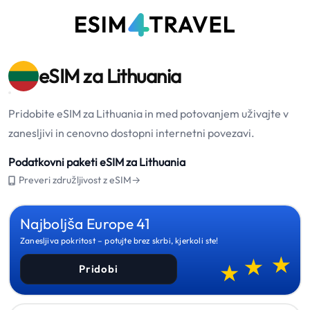
eSIM za Lithuania
Pridobite eSIM za Lithuania in med potovanjem uživajte v
zanesljivi in cenovno dostopni internetni povezavi.
Podatkovni paketi eSIM za Lithuania
Preveri združljivost z eSIM→
Najboljša Europe 41
Zanesljiva pokritost – potujte brez skrbi, kjerkoli ste!
Pridobi