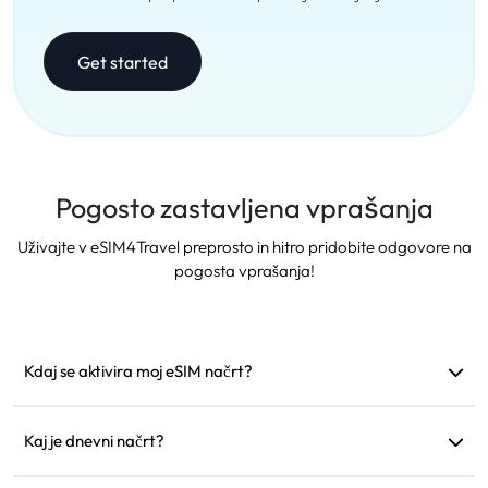
Get started
Pogosto zastavljena vprašanja
Uživajte v eSIM4Travel preprosto in hitro pridobite odgovore na
pogosta vprašanja!
Kdaj se aktivira moj eSIM načrt?
Aktivira se takoj, ko se poveže s podprto omrežjem.
Priporočamo, da ga namestite pred odhodom.
Kaj je dnevni načrt?
Na primer: Če se aktivira ob 9. uri zjutraj, bo veljal do 9. ure