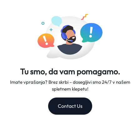
v 5-7 delovnih dneh.
omrežja in odlično podporo strankam, kar nas naredi
zaupanja vrednega sopotnika na vaših potovanjih.
Tu smo, da vam pomagamo.
Imate vprašanja? Brez skrbi – dosegljivi smo 24/7 v našem
spletnem klepetu!
Contact Us