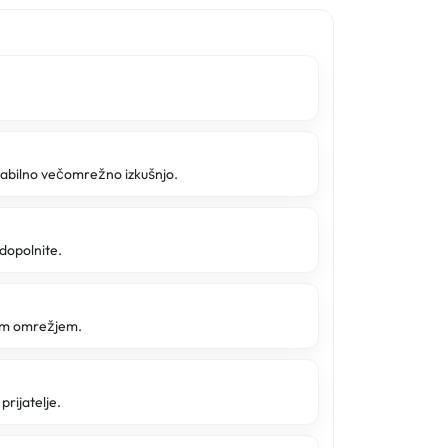
tabilno večomrežno izkušnjo.
 dopolnite.
tim omrežjem.
prijatelje.