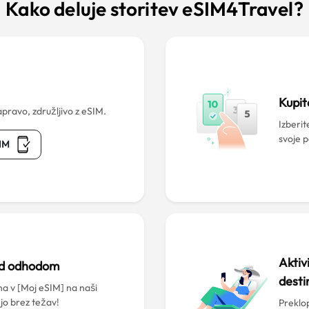
Kako deluje storitev eSIM4Travel?
?
Kupit
pravo, združljivo z eSIM.
Izberit
svoje 
SIM
Aktiv
ed odhodom
desti
a v [Moj eSIM] na naši
 jo brez težav!
Preklop