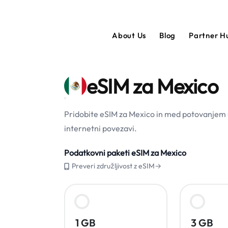
About Us
Blog
Partner 
eSIM za Mexico
Pridobite eSIM za Mexico in med potovanjem u
internetni povezavi.
Podatkovni paketi eSIM za Mexico
Preveri združljivost z eSIM→
1 GB
3 GB