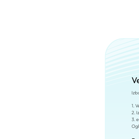
Ve
Izb
1. 
2. 
3. 
Ogl