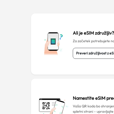
Ali je eSIM združljiv
Za začetek potrebujete na
Preveri združljivost z e
Namestite eSIM pr
Vaša QR koda bo shranjen
spletni strani – upravljajte