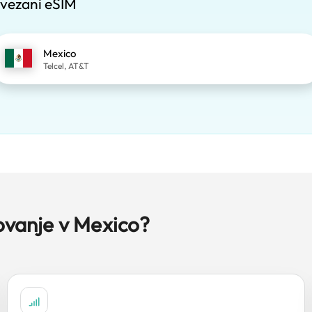
vezani eSIM
Mexico
Telcel, AT&T
ovanje v Mexico?
.