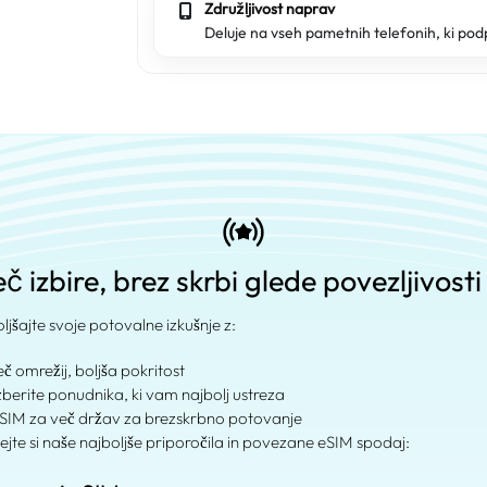
Združljivost naprav
Deluje na vseh pametnih telefonih, ki pod
č izbire, brez skrbi glede povezljivosti
oljšajte svoje potovalne izkušnje z:
Več omrežij, boljša pokritost
Izberite ponudnika, ki vam najbolj ustreza
eSIM za več držav za brezskrbno potovanje
ejte si naše najboljše priporočila in povezane eSIM spodaj: