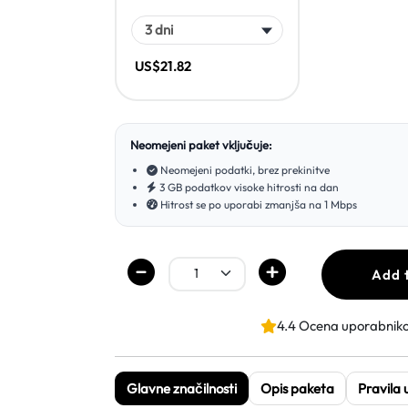
US$21.82
Neomejeni paket vključuje:
Neomejeni podatki, brez prekinitve
3 GB podatkov visoke hitrosti na dan
Hitrost se po uporabi zmanjša na 1 Mbps
Add 
4.4 Ocena uporabnik
Glavne značilnosti
Opis paketa
Pravila