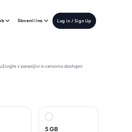
Hub
Slovenščina
Log in / Sign Up
živajte v zanesljivi in cenovno dostopni
5 GB