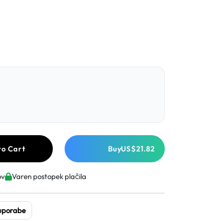
to Cart
Buy
US$21.82
ov
Varen postopek plačila
 uporabe