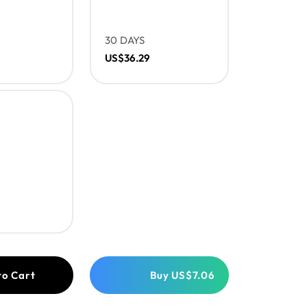
30 DAYS
US$36.29
to Cart
Buy
US$7.06