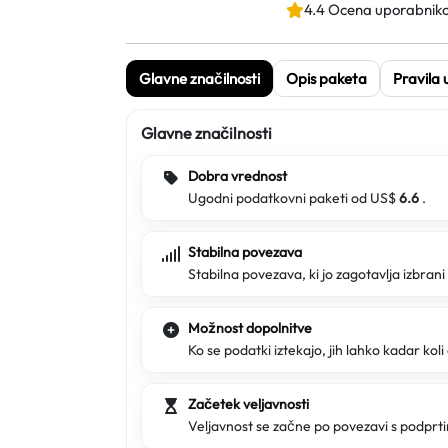
4.4 Ocena uporabnik
Glavne značilnosti
Opis paketa
Pravila
Glavne značilnosti
Dobra vrednost
Ugodni podatkovni paketi od US$
6.6
.
Stabilna povezava
Stabilna povezava, ki jo zagotavlja izbran
Možnost dopolnitve
Ko se podatki iztekajo, jih lahko kadar koli
Začetek veljavnosti
Veljavnost se začne po povezavi s podpr