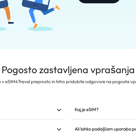
Pogosto zastavljena vprašanja
e v eSIM4Travel preprosto in hitro pridobite odgovore na pogosta vp
Kaj je eSIM?
jem. Priporočamo, da ga
eSIM je vgrajena elektronska S
namestitvi jo lahko uporabite 
Ali lahko podaljšam uporabo 