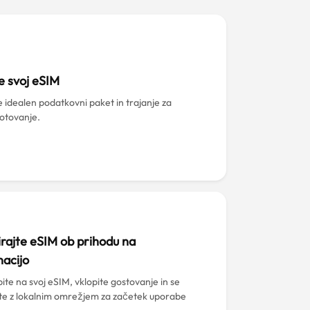
e svoj eSIM
e idealen podatkovni paket in trajanje za
potovanje.
irajte eSIM ob prihodu na
nacijo
ite na svoj eSIM, vklopite gostovanje in se
te z lokalnim omrežjem za začetek uporabe