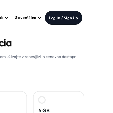
Hub
Slovenščina
Log in / Sign Up
cia
em uživajte v zanesljivi in cenovno dostopni
5 GB