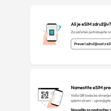
Ali je eSIM združljiv
Za začetek potrebujete na
Preveri združljivost z e
Namestite eSIM pr
Vaša QR koda bo shranjen
spletni strani – upravljajte
Navodila za nastavitev 