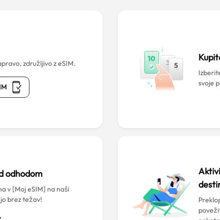
?
Kupit
pravo, združljivo z eSIM.
Izberit
svoje 
SIM
Aktiv
ed odhodom
desti
a v [Moj eSIM] na naši
 jo brez težav!
Preklop
poveži
>