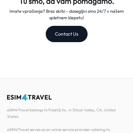
Tu smo, da vam pomagamo.
Imate vprašanja? Brez skrbi – dosegljivi smo 24/7 v našem
spletnem klepetu!
Contact Us
eSIM4Travel belongs to FreshQ Inc. in Silicon Valley, CA, United
States.
eSIM4Travel serves as an online service provider catering to