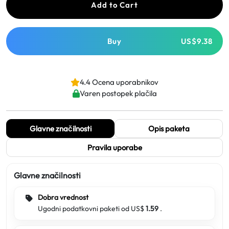
Add to Cart
Buy
US$9.38
4.4 Ocena uporabnikov
Varen postopek plačila
Glavne značilnosti
Opis paketa
Pravila uporabe
Glavne značilnosti
Dobra vrednost
Ugodni podatkovni paketi od US$
1.59
.