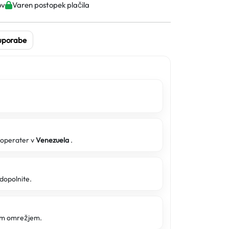
ov
Varen postopek plačila
 uporabe
i operater v
Venezuela
.
 dopolnite.
tim omrežjem.