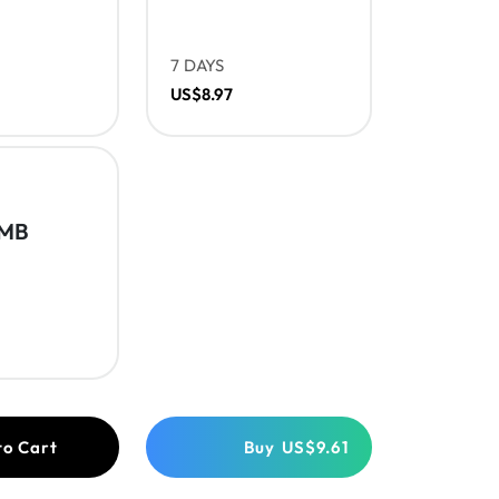
7 DAYS
US$8.97
0MB
to Cart
Buy
US$9.61