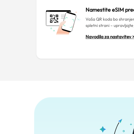
Namestite eSIM pr
Vaša QR koda bo shranjen
spletni strani – upravljajte
Navodila za nastavitev 