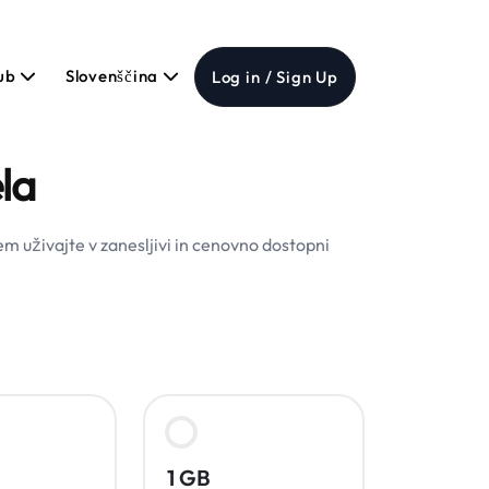
Hub
Slovenščina
Log in / Sign Up
la
m uživajte v zanesljivi in cenovno dostopni
1 GB