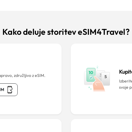
Kako deluje storitev eSIM4Travel?
?
Kupit
pravo, združljivo z eSIM.
Izberit
svoje 
SIM