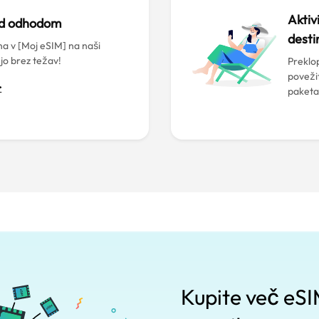
Aktiv
ed odhodom
desti
a v [Moj eSIM] na naši
 jo brez težav!
Preklop
poveži
>
paketa
Kupite več eSIM 