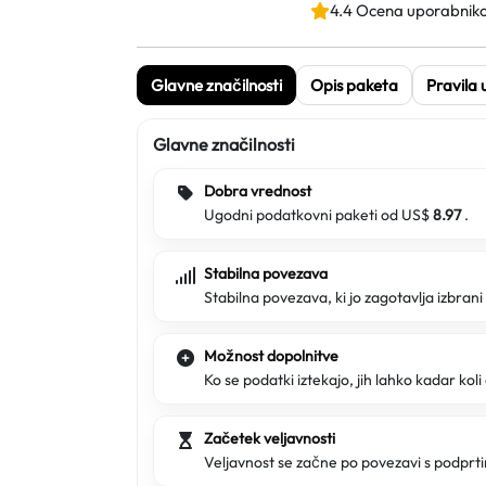
4.4 Ocena uporabnik
Glavne značilnosti
Opis paketa
Pravila
Glavne značilnosti
Dobra vrednost
Ugodni podatkovni paketi od US$
8.97
.
Stabilna povezava
Stabilna povezava, ki jo zagotavlja izbran
Možnost dopolnitve
Ko se podatki iztekajo, jih lahko kadar koli
Začetek veljavnosti
Veljavnost se začne po povezavi s podpr