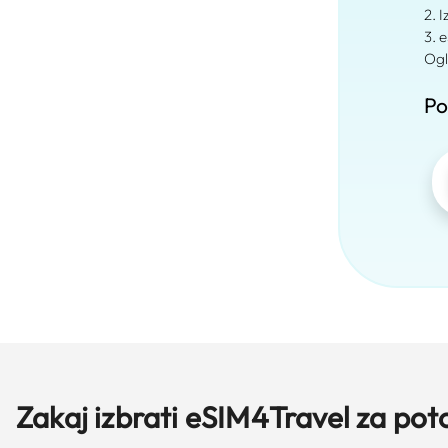
2. 
3. 
Ogl
Po
Zakaj izbrati eSIM4Travel za pot