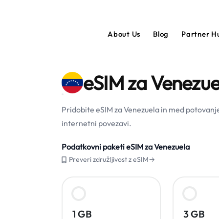
About Us
Blog
Partner 
eSIM za Venezue
Pridobite eSIM za Venezuela in med potovanje
internetni povezavi.
Podatkovni paketi eSIM za Venezuela
Preveri združljivost z eSIM→
1 GB
3 GB