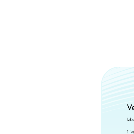
Ve
Izb
1. 