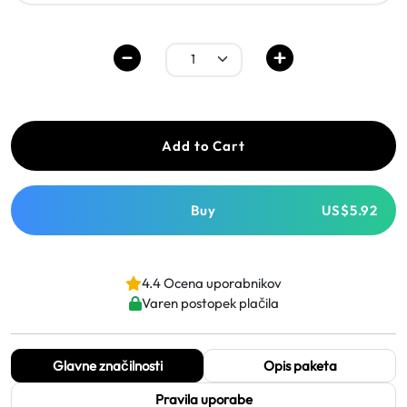
Add to Cart
Buy
US$5.92
4.4 Ocena uporabnikov
Varen postopek plačila
Glavne značilnosti
Opis paketa
Pravila uporabe