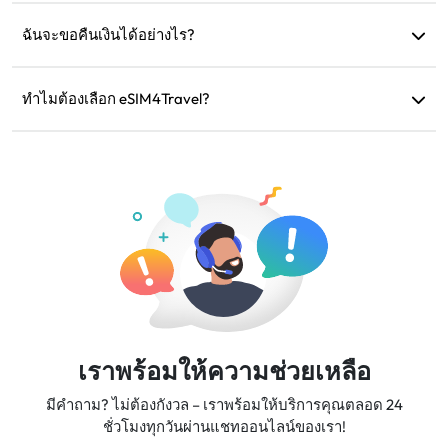
ได้ แต่ให้เปิดใช้งานข้อมูลมือถือเฉพาะใน eSIM เพื่อหลีกเลี่ยงค่า
ธรรมเนียมโรมมิ่งเพิ่มเติมจากซิมการ์ดแบบปกติ
ฉันจะขอคืนเงินได้อย่างไร?
หากอุปกรณ์ของคุณไม่รองรับ การเดินทางของคุณถูกยกเลิก หรือ
มีปัญหาทางเทคนิค คุณสามารถขอคืนเงินได้ การคืนเงินจะถูก
ทำไมต้องเลือก eSIM4Travel?
โอนกลับไปยังบัญชีการชำระเงินเดิมของคุณภายใน 5-7 วัน
เราให้บริการแผนข้อมูลที่ยืดหยุ่น ความเร็วเครือข่ายที่เชื่อถือได้
ทำการ
และการสนับสนุนลูกค้าที่ยอดเยี่ยม ทำให้เราเป็นเพื่อนร่วมเดิน
ทางที่คุณวางใจได้
เราพร้อมให้ความช่วยเหลือ
มีคำถาม? ไม่ต้องกังวล – เราพร้อมให้บริการคุณตลอด 24
ชั่วโมงทุกวันผ่านแชทออนไลน์ของเรา!