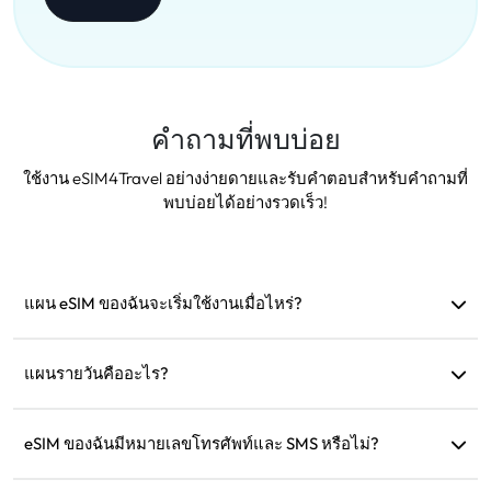
คำถามที่พบบ่อย
ใช้งาน eSIM4Travel อย่างง่ายดายและรับคำตอบสำหรับคำถามที่
พบบ่อยได้อย่างรวดเร็ว!
แผน eSIM ของฉันจะเริ่มใช้งานเมื่อไหร่?
แผนจะเริ่มใช้งานทันทีเมื่อเชื่อมต่อกับเครือข่ายที่รองรับ เรา
แนะนำให้ติดตั้งก่อนออกเดินทาง
แผนรายวันคืออะไร?
ตัวอย่างเช่น: หากเริ่มใช้งานเวลา 9 โมงเช้า แผนจะมีผลจนถึง 9
โมงเช้าในวันถัดไป หากใช้ข้อมูลครบตามที่กำหนด ความเร็วจะ
eSIM ของฉันมีหมายเลขโทรศัพท์และ SMS หรือไม่?
ลดลงเหลือ 128kbps ดังนั้นไม่ต้องกังวลว่าข้อมูลจะหมดในทันที
เรามีบริการเฉพาะข้อมูลเท่านั้น แต่คุณสามารถใช้แอปอย่าง