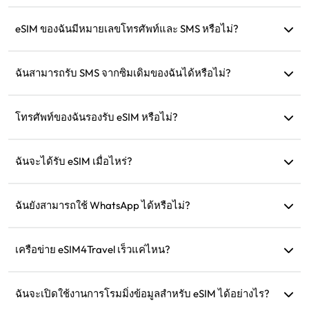
ตัวอย่างเช่น: หากเริ่มใช้งานเวลา 9 โมงเช้า แผนจะมีผลจนถึง 9
โมงเช้าในวันถัดไป หากใช้ข้อมูลครบตามที่กำหนด ความเร็วจะ
eSIM ของฉันมีหมายเลขโทรศัพท์และ SMS หรือไม่?
ลดลงเหลือ 128kbps ดังนั้นไม่ต้องกังวลว่าข้อมูลจะหมดในทันที
เรามีบริการเฉพาะข้อมูลเท่านั้น แต่คุณสามารถใช้แอปอย่าง
WhatsApp เพื่อการสื่อสารได้
ฉันสามารถรับ SMS จากซิมเดิมของฉันได้หรือไม่?
ได้ คุณสามารถเปิดใช้งานทั้ง eSIM และซิมเดิมของคุณพร้อมกัน
เพื่อรับ SMS เช่น การแจ้งเตือนบัตรเครดิตขณะเดินทาง
โทรศัพท์ของฉันรองรับ eSIM หรือไม่?
คุณสามารถเยี่ยมชมหน้าการตรวจสอบความเข้ากันได้ของเรา
เพื่อยืนยันว่าอุปกรณ์ของคุณรองรับ eSIM หรือไม่
ฉันจะได้รับ eSIM เมื่อไหร่?
คุณสามารถเข้าถึง eSIM ของคุณได้ทันทีในส่วน 'eSIM ของฉัน'
บนเว็บไซต์หลังจากการซื้อ
ฉันยังสามารถใช้ WhatsApp ได้หรือไม่?
ได้ หมายเลข WhatsApp รายชื่อ และแชทของคุณจะยังคงอยู่
เครือข่าย eSIM4Travel เร็วแค่ไหน?
คุณสามารถดูความเร็วของเครือข่ายที่รองรับได้ในรายละเอียด
สินค้า ความแข็งแกร่งของเครือข่ายขึ้นอยู่กับผู้ให้บริการในพื้นที่
ฉันจะเปิดใช้งานการโรมมิ่งข้อมูลสำหรับ eSIM ได้อย่างไร?