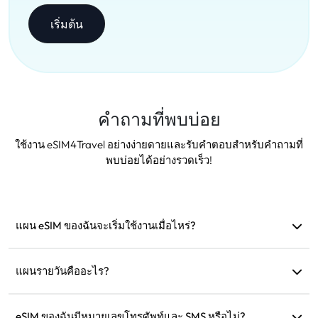
เริ่มต้น
คำถามที่พบบ่อย
ใช้งาน eSIM4Travel อย่างง่ายดายและรับคำตอบสำหรับคำถามที่
พบบ่อยได้อย่างรวดเร็ว!
แผน eSIM ของฉันจะเริ่มใช้งานเมื่อไหร่?
แผนจะเริ่มใช้งานทันทีเมื่อเชื่อมต่อกับเครือข่ายที่รองรับ เรา
แนะนำให้ติดตั้งก่อนออกเดินทาง
แผนรายวันคืออะไร?
ตัวอย่างเช่น: หากเริ่มใช้งานเวลา 9 โมงเช้า แผนจะมีผลจนถึง 9
โมงเช้าในวันถัดไป หากใช้ข้อมูลครบตามที่กำหนด ความเร็วจะ
eSIM ของฉันมีหมายเลขโทรศัพท์และ SMS หรือไม่?