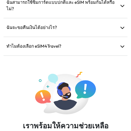
อนาคตไปยังภูมิภาคเดิม
ฉันสามารถใช้ซิมการ์ดแบบปกติและ eSIM พร้อมกันได้หรือ
ไม่?
ได้ แต่ให้เปิดใช้งานข้อมูลมือถือเฉพาะใน eSIM เพื่อหลีกเลี่ยงค่า
ธรรมเนียมโรมมิ่งเพิ่มเติมจากซิมการ์ดแบบปกติ
ฉันจะขอคืนเงินได้อย่างไร?
หากอุปกรณ์ของคุณไม่รองรับ การเดินทางของคุณถูกยกเลิก หรือ
มีปัญหาทางเทคนิค คุณสามารถขอคืนเงินได้ การคืนเงินจะถูก
ทำไมต้องเลือก eSIM4Travel?
โอนกลับไปยังบัญชีการชำระเงินเดิมของคุณภายใน 5-7 วัน
เราให้บริการแผนข้อมูลที่ยืดหยุ่น ความเร็วเครือข่ายที่เชื่อถือได้
ทำการ
และการสนับสนุนลูกค้าที่ยอดเยี่ยม ทำให้เราเป็นเพื่อนร่วมเดิน
ทางที่คุณวางใจได้
เราพร้อมให้ความช่วยเหลือ