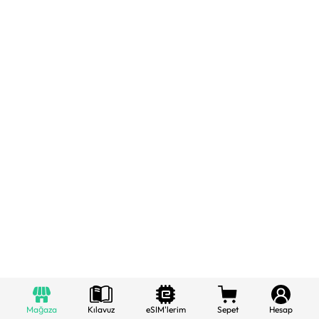
Mağaza
Kılavuz
eSIM'lerim
Sepet
Hesap