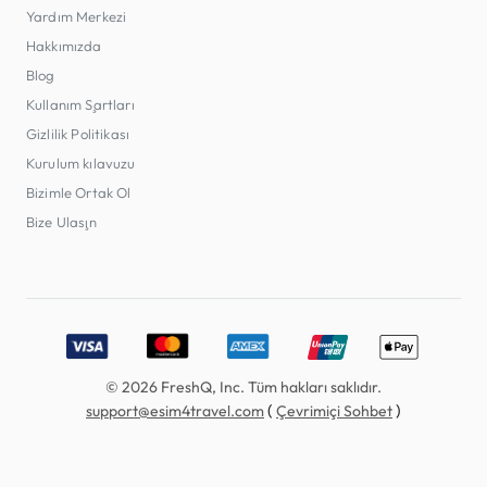
Yardım Merkezi
Hakkımızda
Blog
Kullanım Şartları
Gizlilik Politikası
Kurulum kılavuzu
Bizimle Ortak Ol
Bize Ulaşın
Accepted payment methods: Visa, MasterCard, American E
© 2026 FreshQ, Inc. Tüm hakları saklıdır.
(
)
support@esim4travel.com
Çevrimiçi Sohbet