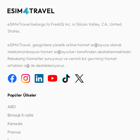
eSIM4Travel belongs to FreshQ Inc. in Silicon Valley, CA, United
States.
eSIM4Travel, gezginlere yönelik online hizmet sağlayıcısı olarak
telekomünikasyon hizmet sağlayıcıları tarafından desteklenmektedir.
Rekabetçi hizmetler sunuyoruz ve verimli bir çevrimiçi hizmet
ortakları ağı ile destekleniyoruz.
Popüler Ülkeler
ABD
Birleşik Krallık
Kanada
Fransa