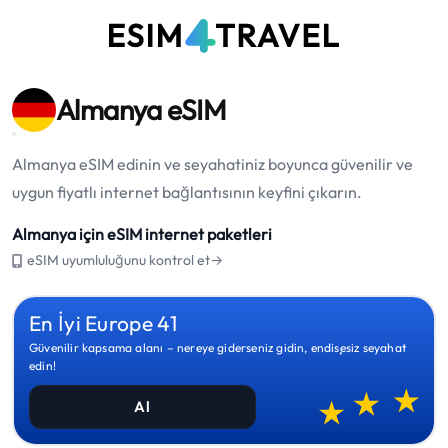
Almanya eSIM
Almanya eSIM edinin ve seyahatiniz boyunca güvenilir ve
uygun fiyatlı internet bağlantısının keyfini çıkarın.
Almanya için eSIM internet paketleri
eSIM uyumluluğunu kontrol et→
En İyi Europe 41
Güvenilir kapsama alanı – nereye giderseniz gidin, endişesiz seyahat
edin!
Al