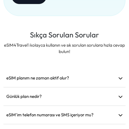
Sıkça Sorulan Sorular
eSIM4Travel'i kolayca kullanın ve sık sorulan sorulara hızla cevap
bulun!
eSIM planım ne zaman aktif olur?
Desteklenen bir ağa bağlanır bağlanmaz aktif hale gelir.
Hareket etmeden önce yüklemenizi öneririz.
Günlük plan nedir?
Örneğin: Sabah 9'da aktif edildiyse, ertesi gün sabah 9'a
kadar geçerli olur. Günlük veri miktarını tükettiğinizde hız
eSIM'im telefon numarası ve SMS içeriyor mu?
128kbps'ye düşer, böylece verinizin bir anda tükenmesinden
Sadece veri hizmeti sağlıyoruz, ancak WhatsApp gibi
endişelenmenize gerek kalmaz.