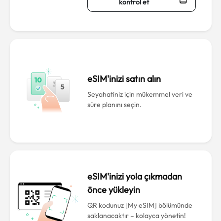
kontrol et
eSIM'inizi satın alın
Seyahatiniz için mükemmel veri ve
süre planını seçin.
eSIM'inizi yola çıkmadan
önce yükleyin
QR kodunuz [My eSIM] bölümünde
saklanacaktır – kolayca yönetin!