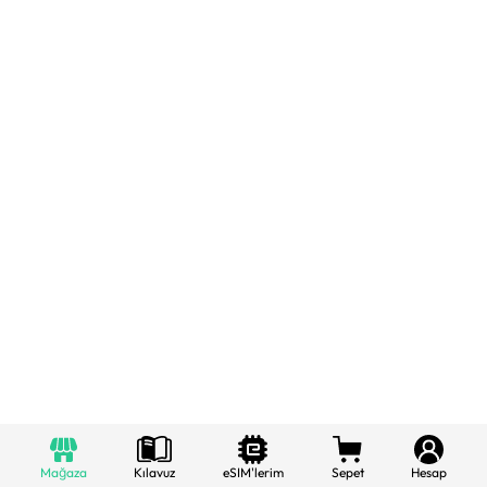
Mağaza
Kılavuz
eSIM'lerim
Sepet
Hesap