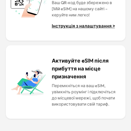
Ваш QR-код буде збережено в
[Мій eSIM] на нашому сайті –
керуйте ним легко!
Інструкція з налаштування >
Активуйте eSIM після
прибуття на місце
призначення
Перемкніться на ваш eSIM,
увімкніть роумінг і підключіться
до місцевої мережі, щоб почати
використовувати свій тариф.