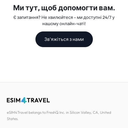
Ми тут, щоб допомогти вам.
Є запитання? Не хвилюйтеся – ми доступні 24/7 у
нашому онлайн-чаті!
Зв'яжіться з нами
eSIM4Travel belongs to FreshQ Inc. in Silicon Valley, CA, United
States.