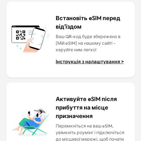
Встановіть eSIM перед
від'їздом
Ваш QR-код буде збережено в
[Мій eSIM] на нашому сайті –
керуйте ним легко!
Інструкція з налаштування >
Активуйте eSIM після
прибуття на місце
призначення
Перемкніться на ваш eSIM,
увімкніть роумінг і підключіться
до місцевої мережі, щоб почати