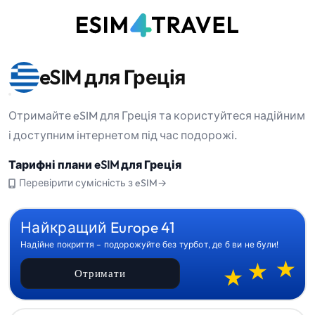
eSIM для Греція
Отримайте eSIM для Греція та користуйтеся надійним
і доступним інтернетом під час подорожі.
Тарифні плани eSIM для Греція
Перевірити сумісність з eSIM→
Найкращий Europe 41
Надійне покриття – подорожуйте без турбот, де б ви не були!
Отримати