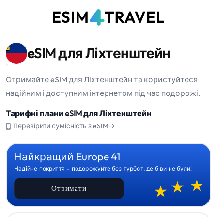
eSIM для Ліхтенштейн
Отримайте eSIM для Ліхтенштейн та користуйтеся
надійним і доступним інтернетом під час подорожі.
Тарифні плани eSIM для Ліхтенштейн
Перевірити сумісність з eSIM→
Найкращий Europe 41
Надійне покриття – подорожуйте без турбот, де б ви не були!
Отримати