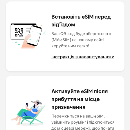
Встановіть eSIM перед
від'їздом
Ваш QR-код буде збережено в
[Мій eSIM] на нашому сайті –
керуйте ним легко!
Інструкція з налаштування >
Активуйте eSIM після
прибуття на місце
призначення
Перемкніться на ваш eSIM,
увімкніть роумінг і підключіться
до місцевої мережі, щоб почати