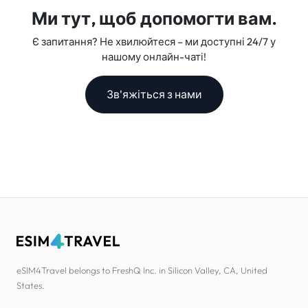
Ми тут, щоб допомогти вам.
Є запитання? Не хвилюйтеся – ми доступні 24/7 у
нашому онлайн-чаті!
Зв'яжіться з нами
eSIM4Travel belongs to FreshQ Inc. in Silicon Valley, CA, United
States.