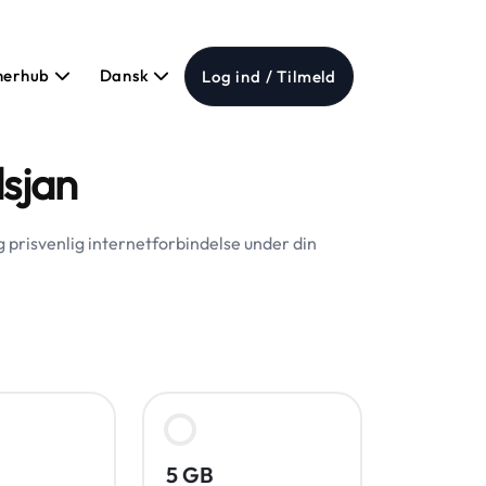
nerhub
Dansk
Log ind / Tilmeld
dsjan
g prisvenlig internetforbindelse under din
5 GB