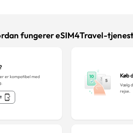
rdan fungerer eSIM4Travel-tjenes
?
Køb d
der er kompatibel med
g.
Vælg d
rejse.
t