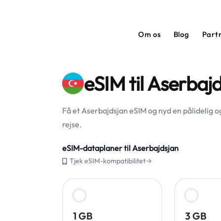
Om os
Blog
Part
eSIM til Aserbaj
Få et Aserbajdsjan eSIM og nyd en pålidelig o
rejse.
eSIM-dataplaner til Aserbajdsjan
Tjek eSIM-kompatibilitet→
1 GB
3 GB