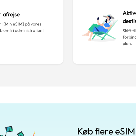
Aktiv
r afrejse
desti
 i [Min eSIM] på vores
lemfri administration!
Skift t
forbind
plan.
Køb flere eSIM