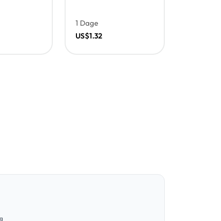
1 Dage
US$1.32
ug