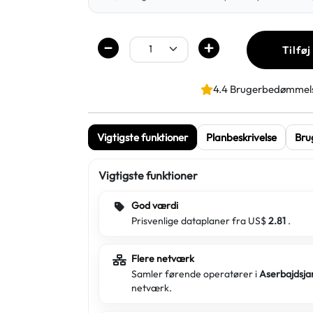
Tilføj
4.4 Brugerbedømmel
Vigtigste funktioner
Planbeskrivelse
Bru
Vigtigste funktioner
God værdi
Prisvenlige dataplaner fra US$
2.81
.
Flere netværk
Samler førende operatører i
Aserbajdsj
netværk.