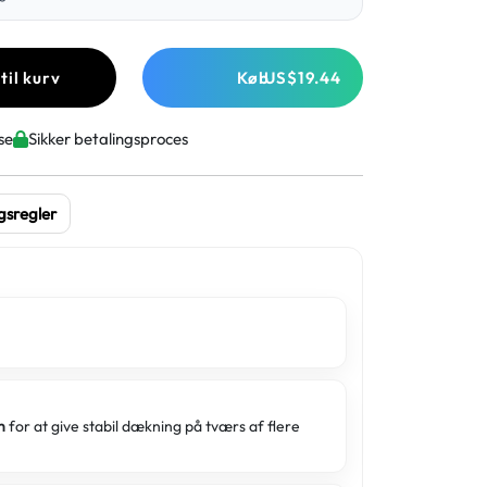
 til kurv
Køb
US$19.44
se
Sikker betalingsproces
gsregler
an
for at give stabil dækning på tværs af flere