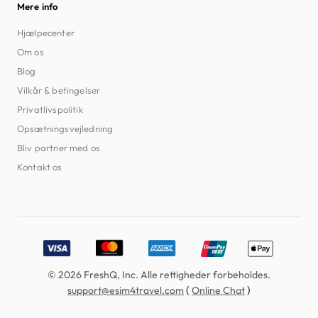
Mere info
Hjælpecenter
Om os
Blog
Vilkår & betingelser
Privatlivspolitik
Opsætningsvejledning
Bliv partner med os
Kontakt os
Accepted payment methods: Visa, MasterCard, American E
© 2026 FreshQ, Inc. Alle rettigheder forbeholdes.
(
)
support@esim4travel.com
Online Chat