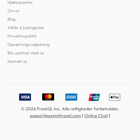
Hjælpecenter
Om os
Blog
Vilkår & betingelser
Privatlivspolitik
Opsætningsvejledning
Bliv partner med os
Kontakt os
Accepted payment methods: Visa, MasterCard, American E
© 2026 FreshQ, Inc. Alle rettigheder forbeholdes.
(
)
support@esim4travel.com
Online Chat