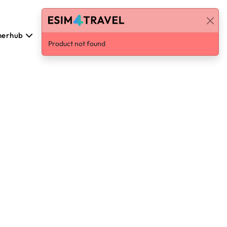
nerhub
Dansk
Log ind / Tilmeld
Product not found