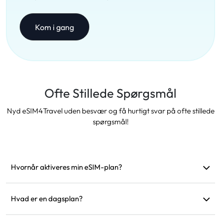
Kom i gang
Ofte Stillede Spørgsmål
Nyd eSIM4Travel uden besvær og få hurtigt svar på ofte stillede
spørgsmål!
Hvornår aktiveres min eSIM-plan?
Den aktiveres, så snart den opretter forbindelse til et
understøttet netværk. Vi anbefaler at installere den før
Hvad er en dagsplan?
afrejse.
For eksempel: Hvis den aktiveres kl. 9, varer den indtil kl. 9