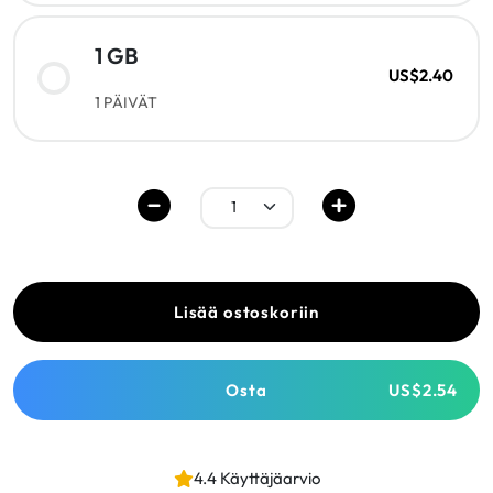
1 GB
US$2.40
1 PÄIVÄT
Lisää ostoskoriin
Osta
US$2.54
4.4 Käyttäjäarvio