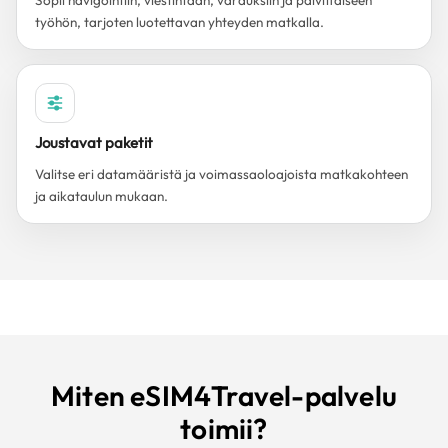
Sopii navigointiin, viestintään, varauksiin ja päivittäiseen
työhön, tarjoten luotettavan yhteyden matkalla.
Joustavat paketit
Valitse eri datamääristä ja voimassaoloajoista matkakohteen
ja aikataulun mukaan.
Miten eSIM4Travel-palvelu
toimii?