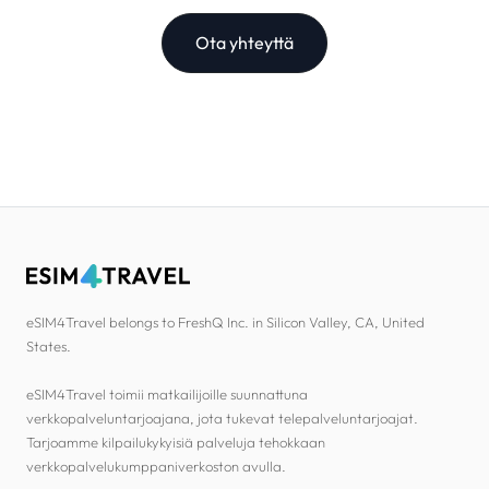
Ota yhteyttä
eSIM4Travel belongs to FreshQ Inc. in Silicon Valley, CA, United
States.
eSIM4Travel toimii matkailijoille suunnattuna
verkkopalveluntarjoajana, jota tukevat telepalveluntarjoajat.
Tarjoamme kilpailukykyisiä palveluja tehokkaan
verkkopalvelukumppaniverkoston avulla.