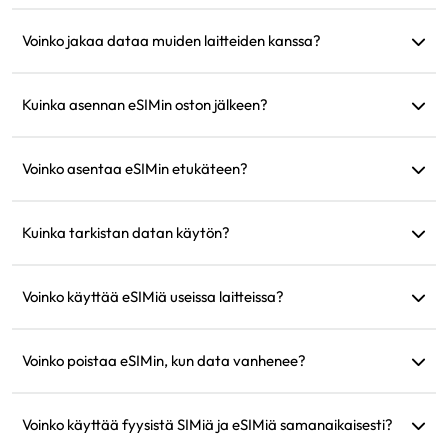
Kyllä, voit ostaa uuden suunnitelman, ja se aktivoituu
automaattisesti, kun nykyinen suunnitelma vanhenee.
Voinko jakaa dataa muiden laitteiden kanssa?
Kyllä, voit jakaa verkkosi muiden laitteiden kanssa, ja datan
käyttö on sama kuin puhelimessasi.
Kuinka asennan eSIMin oston jälkeen?
Mene verkkosivuston 'Oma eSIM' -osioon ja seuraa
asennusohjeita.
Voinko asentaa eSIMin etukäteen?
Kyllä, suosittelemme asentamaan ja määrittämään sen
ennen lähtöä, jotta voit ottaa sen käyttöön heti saapuessasi.
Kuinka tarkistan datan käytön?
Voit tarkistaa datan käytön verkkosivuston 'Oma eSIM' -
osiossa.
Voinko käyttää eSIMiä useissa laitteissa?
Ei, jokainen eSIM voidaan asentaa vain yhteen laitteeseen.
Ota yhteyttä asiakastukeen siirtoa varten.
Voinko poistaa eSIMin, kun data vanhenee?
Kyllä, mutta voit myös säilyttää sen ja ladata lisää tulevia
matkoja varten samalle alueelle.
Voinko käyttää fyysistä SIMiä ja eSIMiä samanaikaisesti?