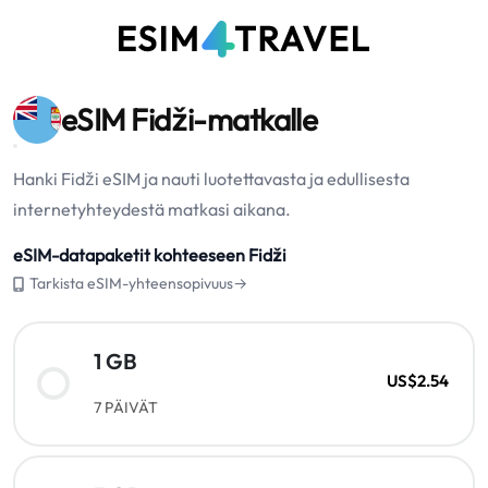
eSIM Fidži-matkalle
Hanki Fidži eSIM ja nauti luotettavasta ja edullisesta
internetyhteydestä matkasi aikana.
eSIM-datapaketit kohteeseen Fidži
Tarkista eSIM-yhteensopivuus→
1 GB
US$2.54
7 PÄIVÄT