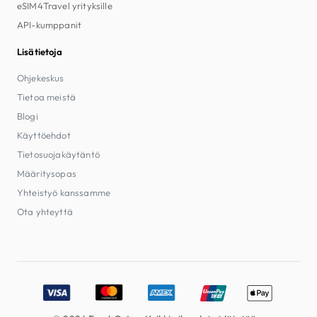
eSIM4Travel yrityksille
API-kumppanit
Lisätietoja
Ohjekeskus
Tietoa meistä
Blogi
Käyttöehdot
Tietosuojakäytäntö
Määritysopas
Yhteistyö kanssamme
Ota yhteyttä
Accepted payment methods: Visa, MasterCard, American E