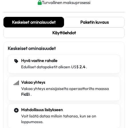
Turvallinen maksuprosessi
Keskeiset ominaisuudet
Paketin kuvaus
Käyttöehdot
Keskeiset ominaisuudet
Hyvä vastine rahalle
Edulliset datapaketit alkaen US$
2.4
.
Vakaa yhteys
Vakaa yhteys ensisijaiselta operaattorilta maassa
Fidži
.
Mahdollisuus lisäykseen
Voit lisätä dataa milloin tahansa, kun se on
loppumassa.