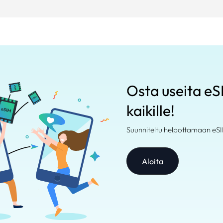
Osta useita eSI
kaikille!
Suunniteltu helpottamaan eSI
Aloita