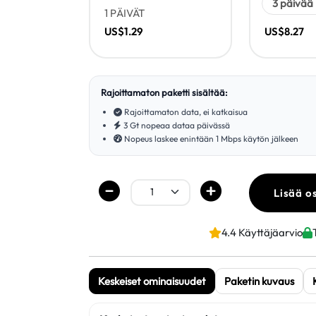
1 PÄIVÄT
US$1.29
US$8.27
Rajoittamaton paketti sisältää:
Rajoittamaton data, ei katkaisua
3 Gt nopeaa dataa päivässä
Nopeus laskee enintään 1 Mbps käytön jälkeen
Lisää o
4.4 Käyttäjäarvio
Keskeiset ominaisuudet
Paketin kuvaus