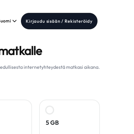
Suomi
Kirjaudu sisään / Rekisteröidy
matkalle
a edullisesta internetyhteydestä matkasi aikana.
5 GB