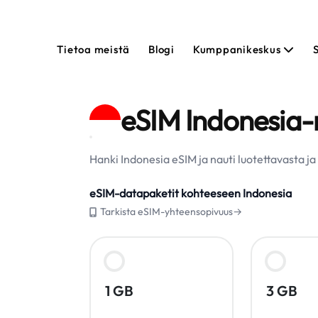
Tietoa meistä
Blogi
Kumppanikeskus
eSIM Indonesia-
Hanki Indonesia eSIM ja nauti luotettavasta j
eSIM-datapaketit kohteeseen Indonesia
Tarkista eSIM-yhteensopivuus→
1 GB
3 GB