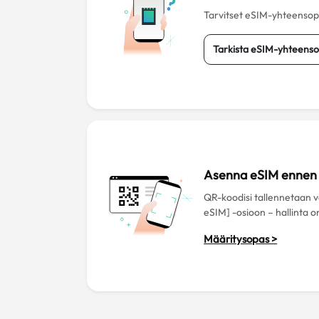
Tarvitset eSIM-yhteensopiv
Tarkista eSIM-yhteenso
Asenna eSIM ennen 
QR-koodisi tallennetaan
eSIM] -osioon – hallinta o
Määritysopas >