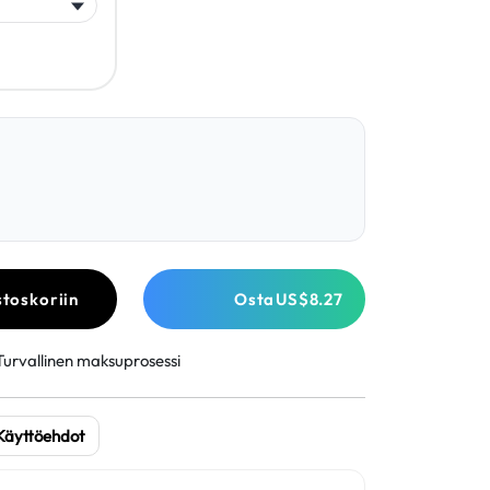
stoskoriin
Osta
US$8.27
Turvallinen maksuprosessi
Käyttöehdot