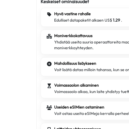
Keskeiset ominaisuudet
Hyvä vastine rahalle
Edulliset datapaketit alkaen US$
1.29
.
Moniverkkokattavuus
Yhdistää useita suuria operaattoreita ma
moniverkkoyhteyden.
Mahdollisuus lisäykseen
Voit lisätä dataa milloin tahansa, kun se 
Voimassaolon alkaminen
Voimassaolo alkaa, kun laite yhdistyy tue
Useiden eSIMien ostaminen
Voit ostaa useita eSIMeja kerralla perheell