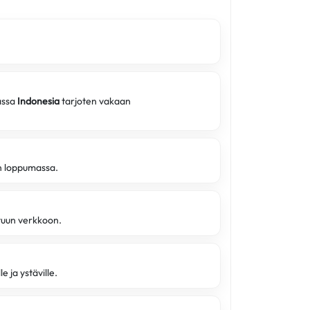
assa
Indonesia
tarjoten vakaan
on loppumassa.
ttuun verkkoon.
e ja ystäville.