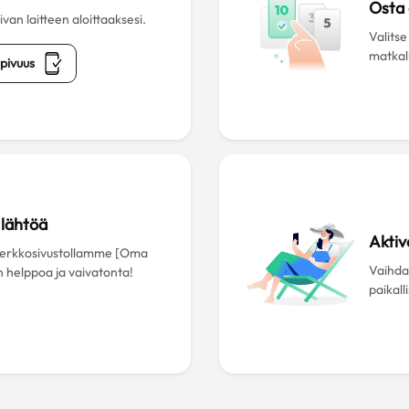
Osta
an laitteen aloittaaksesi.
Valitse
matkall
pivuus
lähtöä
Aktiv
 verkkosivustollamme [Oma
Vaihda 
n helppoa ja vaivatonta!
paikall