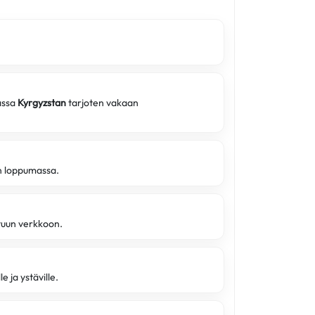
assa
Kyrgyzstan
tarjoten vakaan
on loppumassa.
ttuun verkkoon.
e ja ystäville.