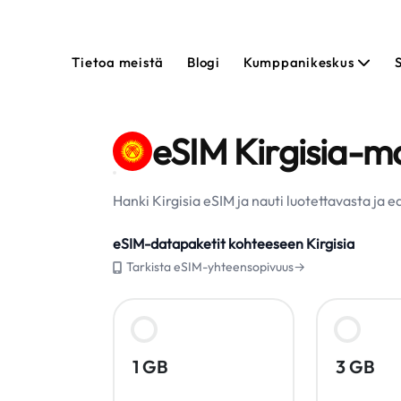
Tietoa meistä
Blogi
Kumppanikeskus
eSIM Kirgisia-ma
Hanki Kirgisia eSIM ja nauti luotettavasta ja 
eSIM-datapaketit kohteeseen Kirgisia
Tarkista eSIM-yhteensopivuus→
1 GB
3 GB