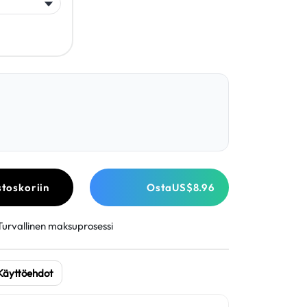
stoskoriin
Osta
US$8.96
Turvallinen maksuprosessi
Käyttöehdot