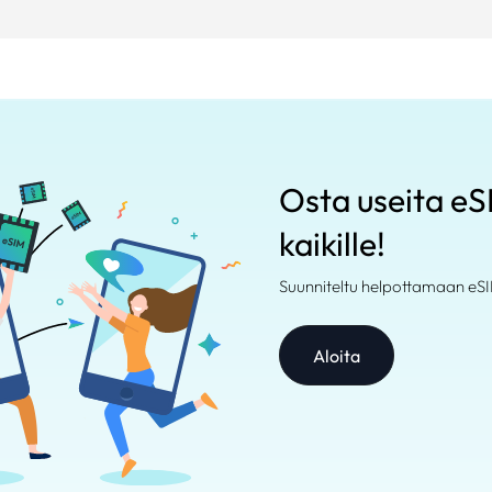
Osta useita eSI
kaikille!
Suunniteltu helpottamaan eSI
Aloita