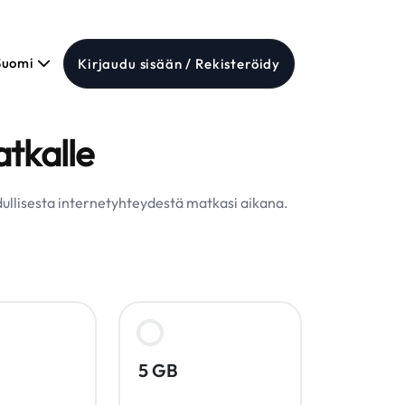
Suomi
Kirjaudu sisään / Rekisteröidy
tkalle
edullisesta internetyhteydestä matkasi aikana.
5 GB