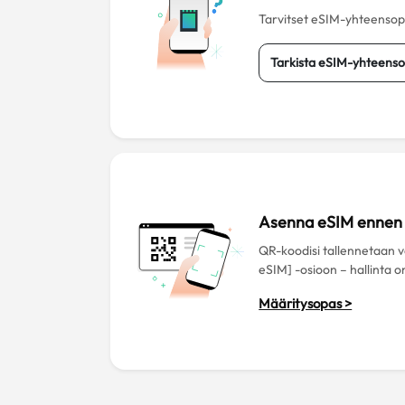
Tarvitset eSIM-yhteensopiv
Tarkista eSIM-yhteenso
Asenna eSIM ennen 
QR-koodisi tallennetaan
eSIM] -osioon – hallinta o
Määritysopas >