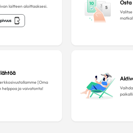
Osta
an laitteen aloittaaksesi.
Valitse
matkall
pivuus
lähtöä
Aktiv
 verkkosivustollamme [Oma
Vaihda 
n helppoa ja vaivatonta!
paikall