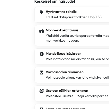
Keskeiset ominaisuudet
Hyvä vastine rahalle
Edulliset datapaketit alkaen US$
1.58
.
Moniverkkokattavuus
Yhdistää useita suuria operaattoreita ma
moniverkkoyhteyden.
Mahdollisuus lisäykseen
Voit lisätä dataa milloin tahansa, kun se 
Voimassaolon alkaminen
Voimassaolo alkaa, kun laite yhdistyy tue
Useiden eSIMien ostaminen
Voit ostaa useita eSIMeja kerralla perheell