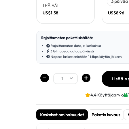
1 PÄIVÄT
US$1.58
US$8.96
Rajoittamaton paketti sisältää:
Rajoittamaton data, ei katkaisua
3 Gt nopeaa dataa päivässä
Nopeus laskee enintään 1 Mbps käytön jälkeen
Lisää o
4.4 Käyttäjäarvio
Keskeiset ominaisuudet
Paketin kuvaus