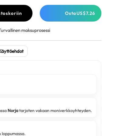
stoskoriin
Osta
US$7.26
Turvallinen maksuprosessi
Käyttöehdot
assa
Norja
tarjoten vakaan moniverkkoyhteyden.
on loppumassa.