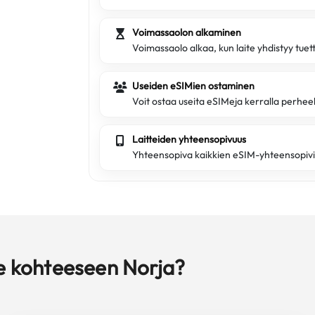
Voimassaolon alkaminen
Voimassaolo alkaa, kun laite yhdistyy tue
Useiden eSIMien ostaminen
Voit ostaa useita eSIMeja kerralla perheell
Laitteiden yhteensopivuus
Yhteensopiva kaikkien eSIM-yhteensopivi
le kohteeseen Norja?