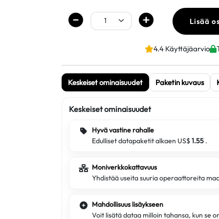
Lisää o
4.4 Käyttäjäarvio
Keskeiset ominaisuudet
Paketin kuvaus
Keskeiset ominaisuudet
Hyvä vastine rahalle
Edulliset datapaketit alkaen US$
1.55
.
Moniverkkokattavuus
Yhdistää useita suuria operaattoreita ma
Mahdollisuus lisäykseen
Voit lisätä dataa milloin tahansa, kun se 