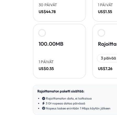
30 PÄIVÄT
1 PÄIVÄT
US$44.78
US$1.55
100.00MB
Rajoitt
1 PÄIVÄT
US$0.55
US$7.26
Rajoittamaton paketti sisältää:
Rajoittamaton data, ei katkaisua
3 Gt nopeaa dataa päivässä
Nopeus laskee enintään 1 Mbps käytön jälkeen