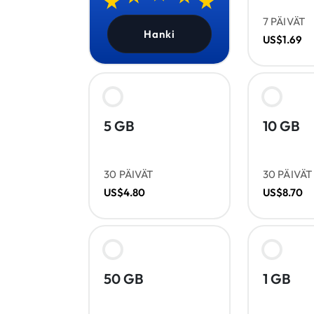
7 PÄIVÄT
Hanki
US$1.69
5 GB
10 GB
30 PÄIVÄT
30 PÄIVÄT
US$4.80
US$8.70
50 GB
1 GB