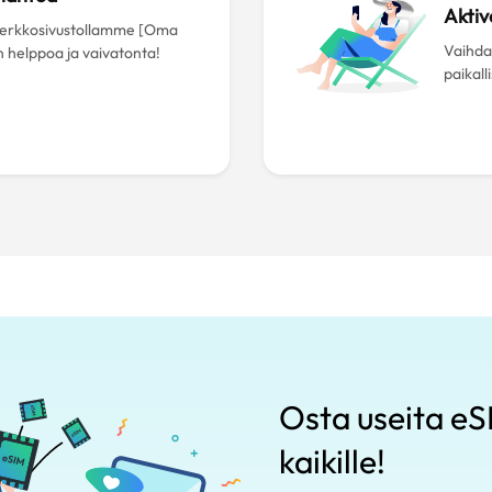
Aktiv
 verkkosivustollamme [Oma
Vaihda 
n helppoa ja vaivatonta!
paikall
Osta useita eSI
kaikille!