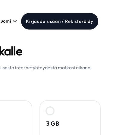
Suomi
Kirjaudu sisään / Rekisteröidy
alle
ullisesta internetyhteydestä matkasi aikana.
3 GB