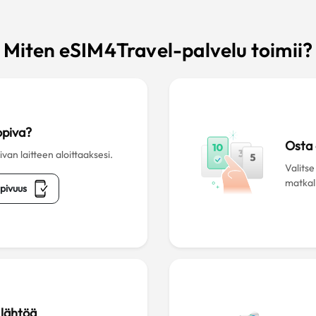
Miten eSIM4Travel-palvelu toimii?
opiva?
Osta
an laitteen aloittaaksesi.
Valitse
matkall
pivuus
lähtöä