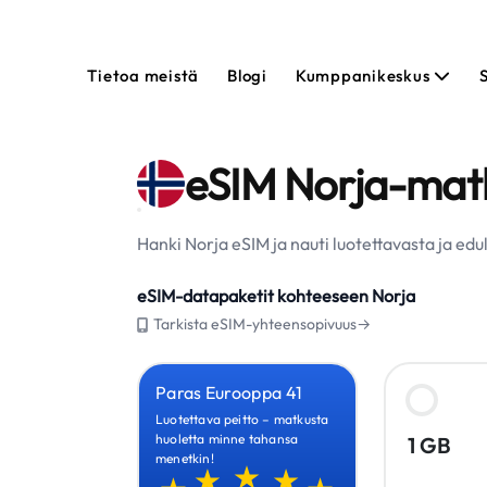
Tietoa meistä
Blogi
Kumppanikeskus
eSIM Norja-matk
Hanki Norja eSIM ja nauti luotettavasta ja ed
eSIM-datapaketit kohteeseen Norja
Tarkista eSIM-yhteensopivuus→
Paras Eurooppa 41
Luotettava peitto – matkusta
huoletta minne tahansa
1 GB
menetkin!