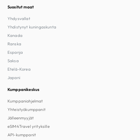
Suositut maat
Yhdysvallat
Yhdistynyt kuningaskunta
Kanada
Ranska
Espanja
Saksa
Etelä-Korea
Japani
Kumppanikeskus
Kumppaniohjelmat
Yhteistyökumppanit
Jälleenmyyjät
eSIM4Travel yrityksille
API-kumppanit