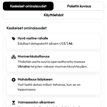
Keskeiset ominaisuudet
Paketin kuvaus
Käyttöehdot
Keskeiset ominaisuudet
Hyvä vastine rahalle
Edulliset datapaketit alkaen US$
1.46
.
Moniverkkokattavuus
Yhdistää useita suuria operaattoreita maassa
Ukraina
tarjoten vakaan moniverkkoyhteyden.
Mahdollisuus lisäykseen
Voit lisätä dataa milloin tahansa, kun se on
loppumassa.
Voimassaolon alkaminen