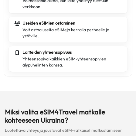
Voimassaolo alkaa, kun laite yhdistyy tuettuun
verkkoon.
Useiden eSIMien ostaminen
Voit ostaa useita eSIMeja kerralla perheelle ja
ystäville.
Laitteiden yhteensopivuus
Yhteensopiva kaikkien eSIM-yhteensopivien
älypuhelinten kanssa.
Miksi valita eSIM4Travel matkalle
kohteeseen Ukraina?
Luotettava yhteys ja joustavat eSIM-ratkaisut matkustamiseen