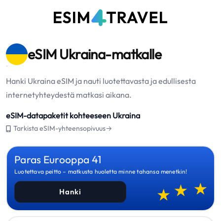
eSIM Ukraina-matkalle
Hanki Ukraina eSIM ja nauti luotettavasta ja edullisesta
internetyhteydestä matkasi aikana.
eSIM-datapaketit kohteeseen Ukraina
Tarkista eSIM-yhteensopivuus→
Paras Eurooppa 41
Luotettava peitto – matkusta huoletta minne tahansa menetkin!
Hanki