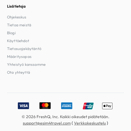
Lisätietoja
Ohjekeskus
Tietoa meistä
Blogi
Käyttöehdot
Tietosuojakäytäntö
Määritysopas
Yhteistyö kanssamme
Ota yhteyttä
Accepted payment methods: Visa, MasterCard, American E
© 2026 FreshQ, Inc. Kaikki oikeudet pidätetään.
(
)
support@esim4travel.com
Verkkokeskustelu