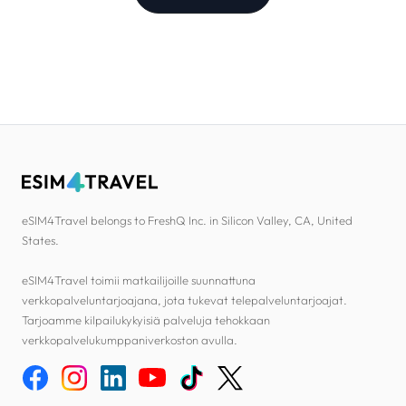
eSIM4Travel belongs to FreshQ Inc. in Silicon Valley, CA, United
States.
eSIM4Travel toimii matkailijoille suunnattuna
verkkopalveluntarjoajana, jota tukevat telepalveluntarjoajat.
Tarjoamme kilpailukykyisiä palveluja tehokkaan
verkkopalvelukumppaniverkoston avulla.