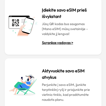
Įdiekite savo eSIM prieš
išvykstant
Jūsų QR kodas bus saugomas
[Mano eSIM] mūsų svetainėje –
valdykite jį lengvai!
Sąrankos vadovas >
Aktyvuokite savo eSIM
atvykus
Perjunkite į savo eSIM, įjunkite
tarptinklinį ryšį ir prisijunkite prie
vietinio tinklo, kad pradėtumėte
naudotis planu.