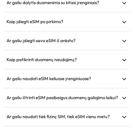
pasibaigus dabartiniam planui.
Ar galiu dalytis duomenimis su kitais įrenginiais?
Taip, galite dalytis savo tinklu su kitais įrenginiais, ir duomenų
naudojimas bus toks pats kaip jūsų telefone.
Kaip įdiegti eSIM po pirkimo?
Eikite į skiltį „Mano eSIM“ mūsų svetainėje ir sekite diegimo
instrukcijas.
Ar galiu įdiegti savo eSIM iš anksto?
Taip, rekomenduojame įdiegti ir sukonfigūruoti prieš
išvykstant, kad galėtumėte iš karto naudoti atvykus.
Kaip patikrinti duomenų naudojimą?
Duomenų naudojimą galite patikrinti skiltyje „Mano eSIM“
mūsų svetainėje.
Ar galiu naudoti eSIM keliuose įrenginiuose?
Ne, kiekvienas eSIM gali būti įdiegtas tik viename įrenginyje.
Norėdami perkelti, susisiekite su klientų aptarnavimu.
Ar galiu ištrinti eSIM pasibaigus duomenų galiojimo laikui?
Taip, bet galite ją išsaugoti būsimoms kelionėms į tą patį
regioną.
Ar galiu naudoti tiek fizinę SIM, tiek eSIM vienu metu?
Taip, bet aktyvinkite mobiliuosius duomenis tik eSIM, kad