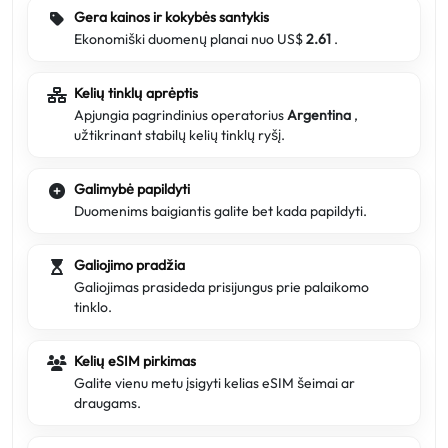
Gera kainos ir kokybės santykis
Ekonomiški duomenų planai nuo US$
2.61
.
Kelių tinklų aprėptis
Apjungia pagrindinius operatorius
Argentina
,
užtikrinant stabilų kelių tinklų ryšį.
Galimybė papildyti
Duomenims baigiantis galite bet kada papildyti.
Galiojimo pradžia
Galiojimas prasideda prisijungus prie palaikomo
tinklo.
Kelių eSIM pirkimas
Galite vienu metu įsigyti kelias eSIM šeimai ar
draugams.