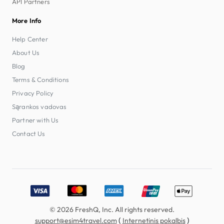
API Partners
More Info
Help Center
About Us
Blog
Terms & Conditions
Privacy Policy
Sąrankos vadovas
Partner with Us
Contact Us
Accepted payment methods: Visa, MasterCard, American E
© 2026 FreshQ, Inc. All rights reserved.
(
)
support@esim4travel.com
Internetinis pokalbis