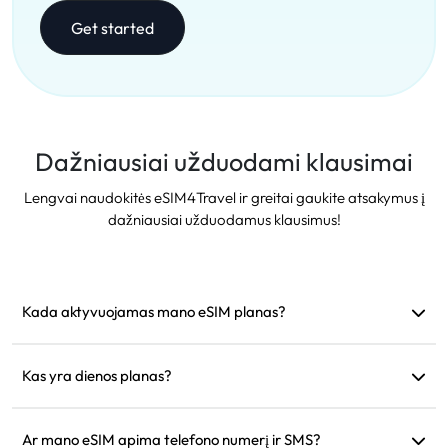
Get started
Dažniausiai užduodami klausimai
Lengvai naudokitės eSIM4Travel ir greitai gaukite atsakymus į
dažniausiai užduodamus klausimus!
Kada aktyvuojamas mano eSIM planas?
Jis aktyvuojamas iš karto, kai prisijungia prie palaikomo
tinklo. Rekomenduojame įdiegti prieš išvykstant.
Kas yra dienos planas?
Pavyzdžiui: jei aktyvuojamas 9:00 val., jis galios iki kitos
dienos 9:00 val. Jei tą dieną sunaudosite visus duomenis,
Ar mano eSIM apima telefono numerį ir SMS?