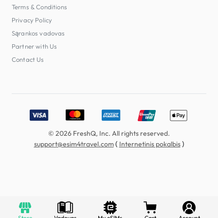
Terms & Conditions
Privacy Policy
Sąrankos vadovas
Partner with Us
Contact Us
Accepted payment methods: Visa, MasterCard, American E
© 2026 FreshQ, Inc. All rights reserved.
(
)
support@esim4travel.com
Internetinis pokalbis
Store
Vadovas
My eSIMs
Cart
Account