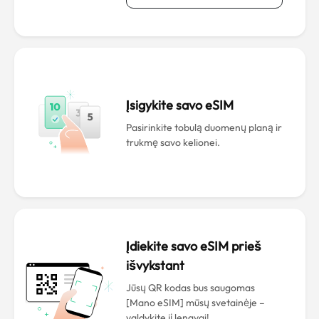
Įsigykite savo eSIM
Pasirinkite tobulą duomenų planą ir
trukmę savo kelionei.
Įdiekite savo eSIM prieš
išvykstant
Jūsų QR kodas bus saugomas
[Mano eSIM] mūsų svetainėje –
valdykite jį lengvai!