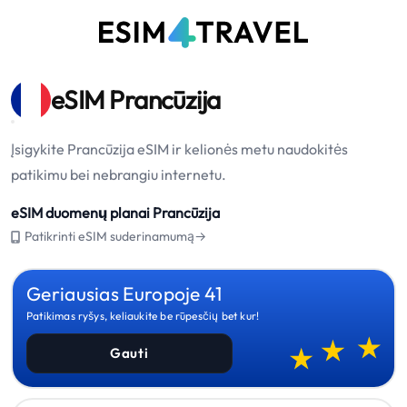
eSIM Prancūzija
Įsigykite Prancūzija eSIM ir kelionės metu naudokitės
patikimu bei nebrangiu internetu.
eSIM duomenų planai Prancūzija
Patikrinti eSIM suderinamumą→
Geriausias Europoje 41
Patikimas ryšys, keliaukite be rūpesčių bet kur!
Gauti