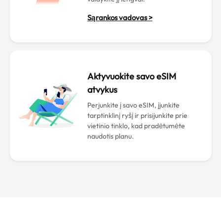
Sąrankos vadovas >
Aktyvuokite savo eSIM
atvykus
Perjunkite į savo eSIM, įjunkite
tarptinklinį ryšį ir prisijunkite prie
vietinio tinklo, kad pradėtumėte
naudotis planu.