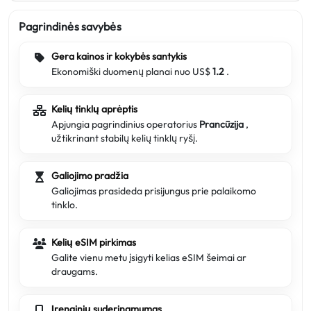
Pagrindinės savybės
Gera kainos ir kokybės santykis
Ekonomiški duomenų planai nuo US$
1.2
.
Kelių tinklų aprėptis
Apjungia pagrindinius operatorius
Prancūzija
,
užtikrinant stabilų kelių tinklų ryšį.
Galiojimo pradžia
Galiojimas prasideda prisijungus prie palaikomo
tinklo.
Kelių eSIM pirkimas
Galite vienu metu įsigyti kelias eSIM šeimai ar
draugams.
Įrenginių suderinamumas