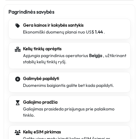
Pagrindinės savybės
Gera kainos ir kokybės santykis
Ekonomiški duomenų planai nuo US$
1.44
.
Kelių tinklų aprėptis
Apjungia pagrindinius operatorius
Belgija
, užtikrinant
stabilų kelių tinklų ryšį.
Galimybė papildyti
Duomenims baigiantis galite bet kada papildyti.
Galiojimo pradžia
Galiojimas prasideda prisijungus prie palaikomo
tinklo.
Kelių eSIM pirkimas
Galite vienu metu įsigyti kelias eSIM šeimai ar