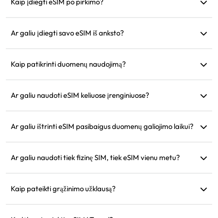
naudojimas bus toks pats kaip jūsų telefone.
Kaip įdiegti eSIM po pirkimo?
Eikite į skiltį „Mano eSIM“ mūsų svetainėje ir sekite diegimo
instrukcijas.
Ar galiu įdiegti savo eSIM iš anksto?
Taip, rekomenduojame įdiegti ir sukonfigūruoti prieš
išvykstant, kad galėtumėte iš karto naudoti atvykus.
Kaip patikrinti duomenų naudojimą?
Duomenų naudojimą galite patikrinti skiltyje „Mano eSIM“
mūsų svetainėje.
Ar galiu naudoti eSIM keliuose įrenginiuose?
Ne, kiekvienas eSIM gali būti įdiegtas tik viename įrenginyje.
Norėdami perkelti, susisiekite su klientų aptarnavimu.
Ar galiu ištrinti eSIM pasibaigus duomenų galiojimo laikui?
Taip, bet galite ją išsaugoti būsimoms kelionėms į tą patį
regioną.
Ar galiu naudoti tiek fizinę SIM, tiek eSIM vienu metu?
Taip, bet aktyvinkite mobiliuosius duomenis tik eSIM, kad
išvengtumėte papildomų roamingo mokesčių už fizinę SIM
Kaip pateikti grąžinimo užklausą?
kortelę.
Jei jūsų įrenginys nesuderinamas, jūsų kelionė atšaukta arba