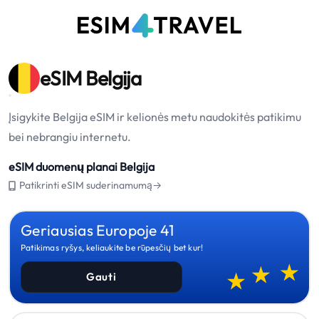
eSIM Belgija
Įsigykite Belgija eSIM ir kelionės metu naudokitės patikimu
bei nebrangiu internetu.
eSIM duomenų planai Belgija
Patikrinti eSIM suderinamumą→
Geriausias Europoje 41
Patikimas ryšys, keliaukite be rūpesčių bet kur!
Gauti