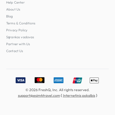
Help Center
About Us
Blog
Terms & Conditions
Privacy Policy
Sąrankos vadovas
Partner with Us
Contact Us
Accepted payment methods: Visa, MasterCard, American E
© 2026 FreshQ, Inc. All rights reserved.
(
)
support@esim4travel.com
Internetinis pokalbis