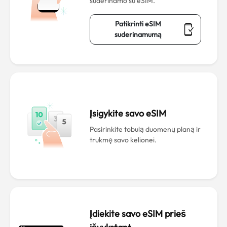
suderinamo su eSIM.
Patikrinti eSIM
suderinamumą
Įsigykite savo eSIM
Pasirinkite tobulą duomenų planą ir
trukmę savo kelionei.
Įdiekite savo eSIM prieš