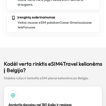
draugams.
Įrenginių suderinamumas
Veikia visuose eSIM palaikančiuose išmaniuosiuose
telefonuose.
Kodėl verta rinktis eSIM4Travel kelionėms
į Belgija?
Stabilus ryšys ir lankstūs eSIM planai kelionėms po Belgija.
Aprėptis daugiau nei 180 šalių ir regionų