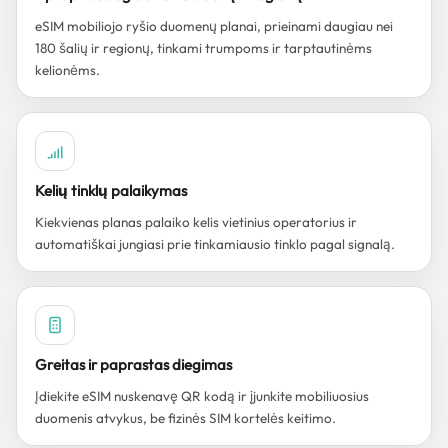
eSIM mobiliojo ryšio duomenų planai, prieinami daugiau nei
180 šalių ir regionų, tinkami trumpoms ir tarptautinėms
kelionėms.
Kelių tinklų palaikymas
Kiekvienas planas palaiko kelis vietinius operatorius ir
automatiškai jungiasi prie tinkamiausio tinklo pagal signalą.
Greitas ir paprastas diegimas
Įdiekite eSIM nuskenavę QR kodą ir įjunkite mobiliuosius
duomenis atvykus, be fizinės SIM kortelės keitimo.