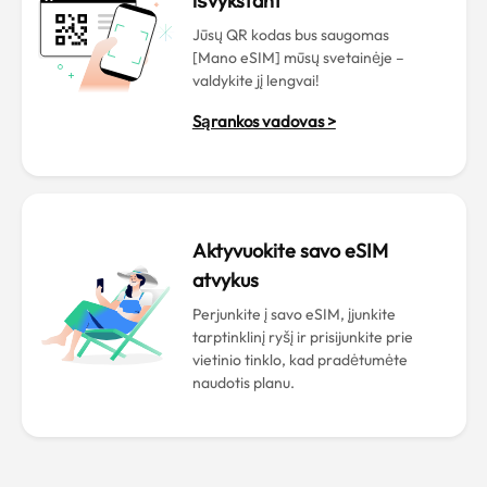
išvykstant
Jūsų QR kodas bus saugomas
[Mano eSIM] mūsų svetainėje –
valdykite jį lengvai!
Sąrankos vadovas >
Aktyvuokite savo eSIM
atvykus
Perjunkite į savo eSIM, įjunkite
tarptinklinį ryšį ir prisijunkite prie
vietinio tinklo, kad pradėtumėte
naudotis planu.