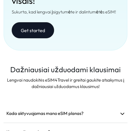
visais!
Sukurta, kad lengvai įsigytumėte ir dalintumėtės eSIM!
Get started
Dažniausiai užduodami klausimai
Lengvai naudokitės eSIM4Travel ir greitai gaukite atsakymus į
dažniausiai užduodamus klausimus!
Kada aktyvuojamas mano eSIM planas?
Jis aktyvuojamas iš karto, kai prisijungia prie palaikomo