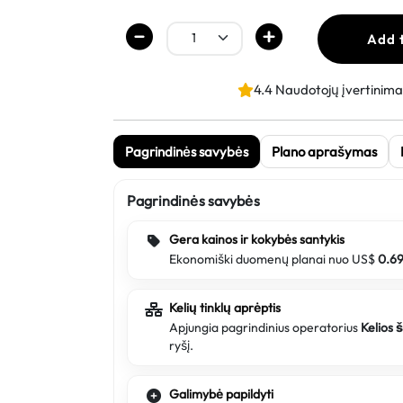
Add 
4.4 Naudotojų įvertinima
Pagrindinės savybės
Plano aprašymas
Pagrindinės savybės
Gera kainos ir kokybės santykis
Ekonomiški duomenų planai nuo US$
0.6
Kelių tinklų aprėptis
Apjungia pagrindinius operatorius
Kelios 
ryšį.
Galimybė papildyti