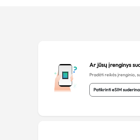
Ar jūsų įrenginys s
Pradėti reikės įrenginio,
Patikrinti eSIM suderi