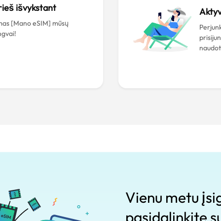
rieš išvykstant
Aktyv
mas [Mano eSIM] mūsų
Perjunk
ngvai!
prisiju
naudot
Vienu metu įsig
pasidalinkite su