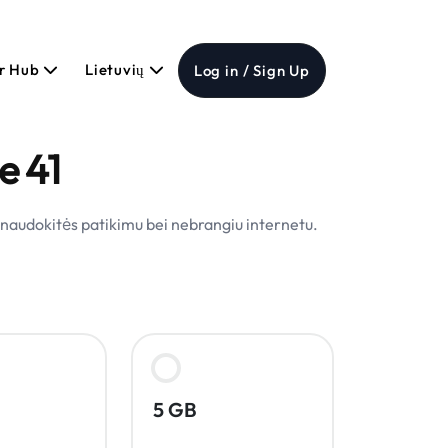
er Hub
Lietuvių
Log in / Sign Up
e 41
u naudokitės patikimu bei nebrangiu internetu.
5 GB