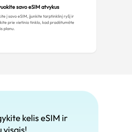
uokite savo eSIM atvykus
ite į savo eSIM, įjunkite tarptinklinį ryšį ir
nkite prie vietinio tinklo, kad pradėtumėte
is planu.
ykite kelis eSIM ir
 visais!