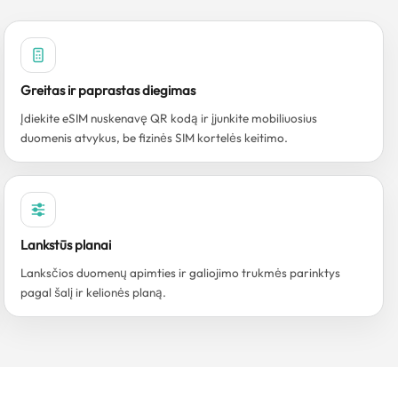
Greitas ir paprastas diegimas
Įdiekite eSIM nuskenavę QR kodą ir įjunkite mobiliuosius
duomenis atvykus, be fizinės SIM kortelės keitimo.
Lankstūs planai
Lanksčios duomenų apimties ir galiojimo trukmės parinktys
pagal šalį ir kelionės planą.