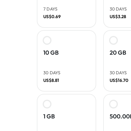
7 DAYS
30 DAYS
US$0.69
US$3.28
10 GB
20 GB
30 DAYS
30 DAYS
US$8.81
US$16.70
1 GB
500.0