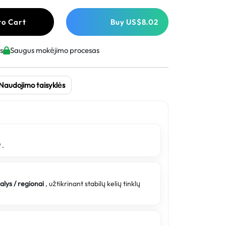
to Cart
Buy
US$8.02
s
Saugus mokėjimo procesas
Naudojimo taisyklės
9
.
šalys / regionai
, užtikrinant stabilų kelių tinklų