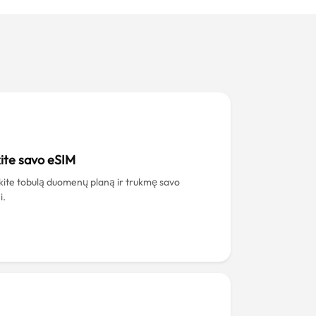
kite savo eSIM
nkite tobulą duomenų planą ir trukmę savo
i.