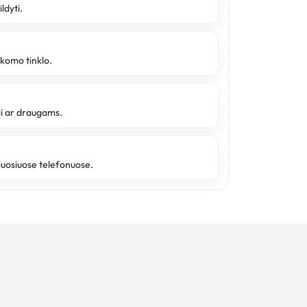
ldyti.
ikomo tinklo.
ai ar draugams.
iuosiuose telefonuose.