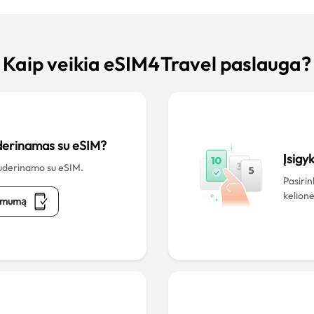
Kaip veikia eSIM4Travel paslauga?
uderinamas su eSIM?
Įsigy
 suderinamo su eSIM.
Pasiri
kelione
namumą