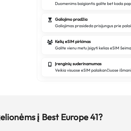
Duomenims baigiantis galite bet kada papi
Galiojimo pradžia
Galiojimas prasideda prisijungus prie pala
Kelių eSIM pirkimas
Galite vienu metu įsigyti kelias eSIM šeim
Įrenginių suderinamumas
Veikia visuose eSIM palaikančiuose išman
kelionėms į Best Europe 41?