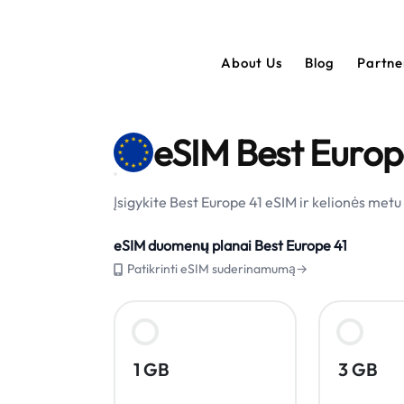
About Us
Blog
Partn
eSIM Best Europ
Įsigykite Best Europe 41 eSIM ir kelionės met
eSIM duomenų planai Best Europe 41
Patikrinti eSIM suderinamumą→
1 GB
3 GB