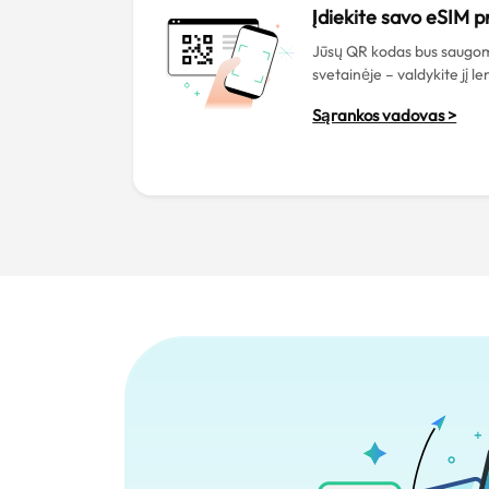
Įdiekite savo eSIM p
Jūsų QR kodas bus saugo
svetainėje – valdykite jį le
Sąrankos vadovas >