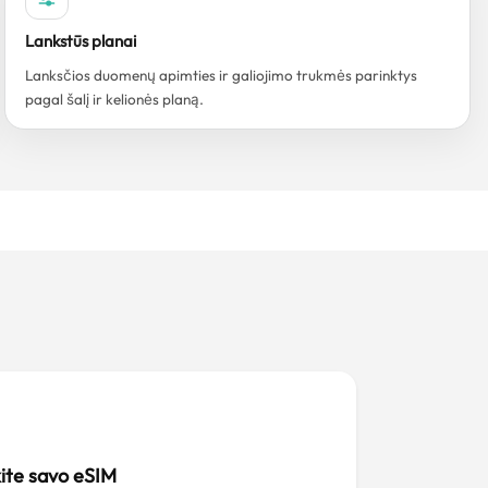
Lankstūs planai
Lanksčios duomenų apimties ir galiojimo trukmės parinktys
pagal šalį ir kelionės planą.
kite savo eSIM