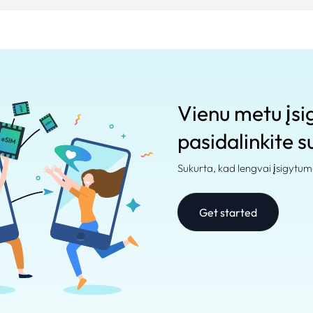
Vienu metu įsig
pasidalinkite su
Sukurta, kad lengvai įsigytum
Get started