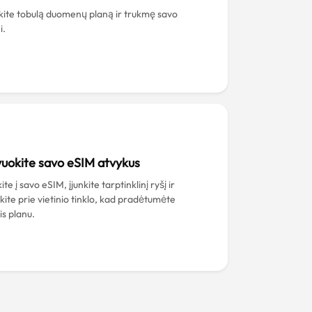
nkite tobulą duomenų planą ir trukmę savo
i.
uokite savo eSIM atvykus
ite į savo eSIM, įjunkite tarptinklinį ryšį ir
nkite prie vietinio tinklo, kad pradėtumėte
is planu.