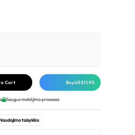
to Cart
Buy
US$11.95
s
Saugus mokėjimo procesas
Naudojimo taisyklės