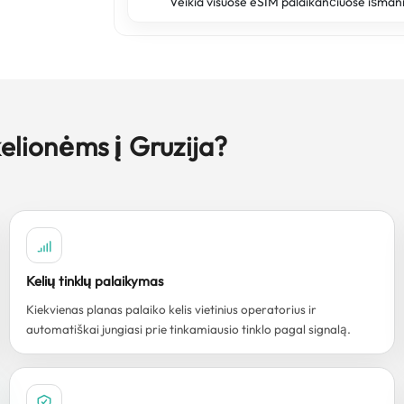
Veikia visuose eSIM palaikančiuose išman
kelionėms į Gruzija?
Kelių tinklų palaikymas
Kiekvienas planas palaiko kelis vietinius operatorius ir
automatiškai jungiasi prie tinkamiausio tinklo pagal signalą.