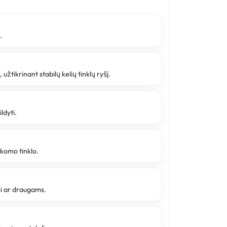
.
, užtikrinant stabilų kelių tinklų ryšį.
ldyti.
ikomo tinklo.
ai ar draugams.