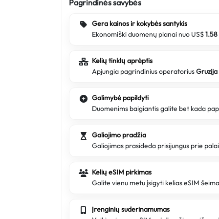
Pagrindinės savybės
Gera kainos ir kokybės santykis
Ekonomiški duomenų planai nuo US$
1.58
Kelių tinklų aprėptis
Apjungia pagrindinius operatorius
Gruzija
Galimybė papildyti
Duomenims baigiantis galite bet kada papi
Galiojimo pradžia
Galiojimas prasideda prisijungus prie pala
Kelių eSIM pirkimas
Galite vienu metu įsigyti kelias eSIM šeim
Įrenginių suderinamumas