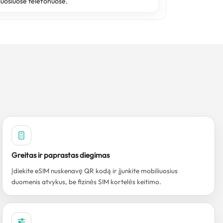
iuosiuose telefonuose.
Greitas ir paprastas diegimas
Įdiekite eSIM nuskenavę QR kodą ir įjunkite mobiliuosius
duomenis atvykus, be fizinės SIM kortelės keitimo.