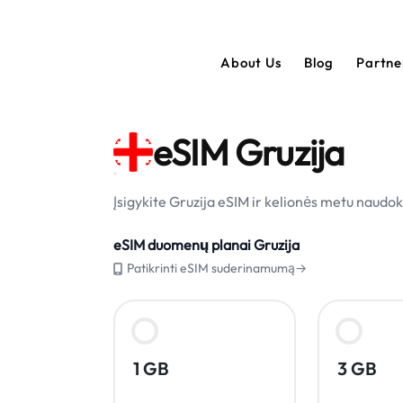
About Us
Blog
Partn
eSIM Gruzija
Įsigykite Gruzija eSIM ir kelionės metu naudok
eSIM duomenų planai Gruzija
Patikrinti eSIM suderinamumą→
1 GB
3 GB