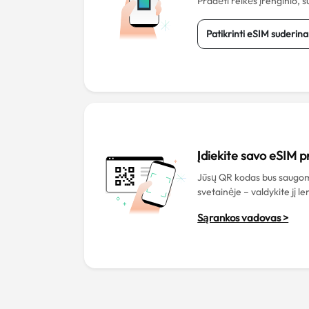
Pradėti reikės įrenginio,
Patikrinti eSIM suderi
Įdiekite savo eSIM p
Jūsų QR kodas bus saugo
svetainėje – valdykite jį le
Sąrankos vadovas >