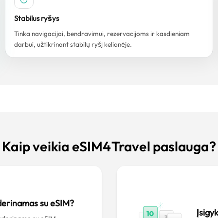
Stabilus ryšys
Tinka navigacijai, bendravimui, rezervacijoms ir kasdieniam
darbui, užtikrinant stabilų ryšį kelionėje.
Kaip veikia eSIM4Travel paslauga?
uderinamas su eSIM?
Įsigy