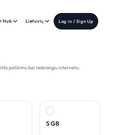
er Hub
Lietuvių
Log in / Sign Up
itės patikimu bei nebrangiu internetu.
5 GB