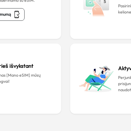
 suderinamo su eSIM.
Pasiri
kelione
namumą
rieš išvykstant
Aktyv
mas [Mano eSIM] mūsų
Perjunk
ngvai!
prisiju
naudot