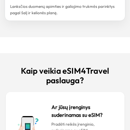
Lanksčios duomenų apimties ir galiojimo trukmės parinktys
pagal šalį ir kelionės planą.
Kaip veikia eSIM4Travel
paslauga?
Ar jūsų įrenginys
suderinamas su eSIM?
Pradėti reikės įrenginio,