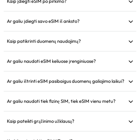
naudojimas bus toks pats kaip jūsų telefone.
Kaip įdiegti eSIM po pirkimo?
Eikite į skiltį „Mano eSIM“ mūsų svetainėje ir sekite diegimo
instrukcijas.
Ar galiu įdiegti savo eSIM iš anksto?
Taip, rekomenduojame įdiegti ir sukonfigūruoti prieš
išvykstant, kad galėtumėte iš karto naudoti atvykus.
Kaip patikrinti duomenų naudojimą?
Duomenų naudojimą galite patikrinti skiltyje „Mano eSIM“
mūsų svetainėje.
Ar galiu naudoti eSIM keliuose įrenginiuose?
Ne, kiekvienas eSIM gali būti įdiegtas tik viename įrenginyje.
Norėdami perkelti, susisiekite su klientų aptarnavimu.
Ar galiu ištrinti eSIM pasibaigus duomenų galiojimo laikui?
Taip, bet galite ją išsaugoti būsimoms kelionėms į tą patį
regioną.
Ar galiu naudoti tiek fizinę SIM, tiek eSIM vienu metu?
Taip, bet aktyvinkite mobiliuosius duomenis tik eSIM, kad
išvengtumėte papildomų roamingo mokesčių už fizinę SIM
Kaip pateikti grąžinimo užklausą?
kortelę.
Jei jūsų įrenginys nesuderinamas, jūsų kelionė atšaukta arba