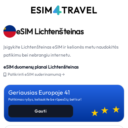
eSIM Lichtenšteinas
Įsigykite Lichtenšteinas eSIM ir kelionės metu naudokitės
patikimu bei nebrangiu internetu.
eSIM duomenų planai Lichtenšteinas
Patikrinti eSIM suderinamumą→
Geriausias Europoje 41
Patikimas ryšys, keliaukite be rūpesčių bet kur!
Gauti