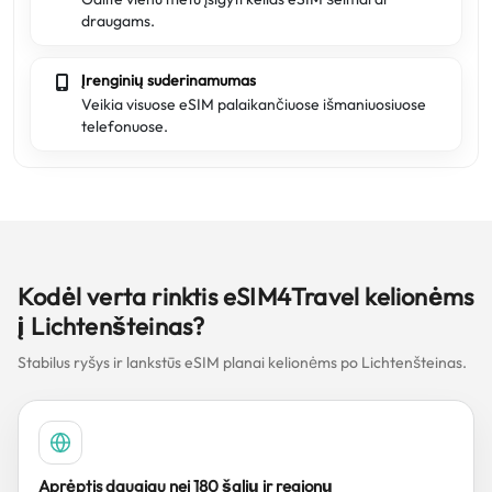
draugams.
Įrenginių suderinamumas
Veikia visuose eSIM palaikančiuose išmaniuosiuose
telefonuose.
Kodėl verta rinktis eSIM4Travel kelionėms
į Lichtenšteinas?
Stabilus ryšys ir lankstūs eSIM planai kelionėms po Lichtenšteinas.
Aprėptis daugiau nei 180 šalių ir regionų