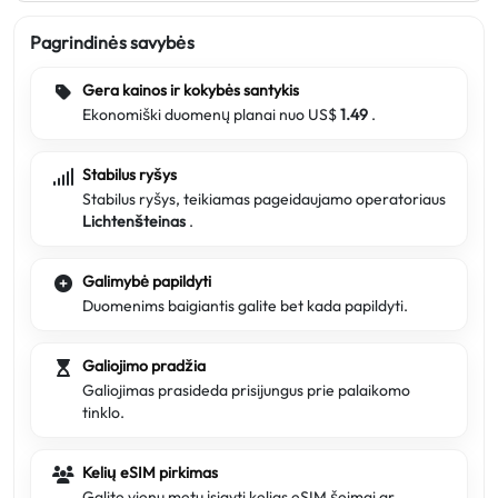
Pagrindinės savybės
Gera kainos ir kokybės santykis
Ekonomiški duomenų planai nuo US$
1.49
.
Stabilus ryšys
Stabilus ryšys, teikiamas pageidaujamo operatoriaus
Lichtenšteinas
.
Galimybė papildyti
Duomenims baigiantis galite bet kada papildyti.
Galiojimo pradžia
Galiojimas prasideda prisijungus prie palaikomo
tinklo.
Kelių eSIM pirkimas
Galite vienu metu įsigyti kelias eSIM šeimai ar