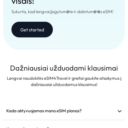
visais!
Sukurta, kad lengvai įsigytumėte ir dalintumėtės eSIM!
Get started
Dažniausiai užduodami klausimai
Lengvai naudokitės eSIM4Travel ir greitai gaukite atsakymus į
dažniausiai užduodamus klausimus!
Kada aktyvuojamas mano eSIM planas?
Jis aktyvuojamas iš karto, kai prisijungia prie palaikomo