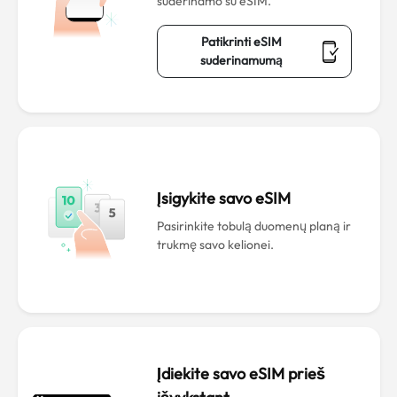
suderinamo su eSIM.
Patikrinti eSIM
suderinamumą
Įsigykite savo eSIM
Pasirinkite tobulą duomenų planą ir
trukmę savo kelionei.
Įdiekite savo eSIM prieš