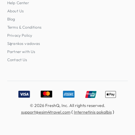
Help Center
About Us
Blog
Terms & Conditions
Privacy Policy
Sąrankos vadovas
Partner with Us
Contact Us
Accepted payment methods: Visa, MasterCard, American E
© 2026 FreshQ, Inc. All rights reserved.
(
)
support@esim4travel.com
Internetinis pokalbis