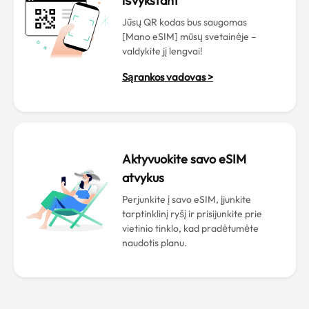
išvykstant
Jūsų QR kodas bus saugomas
[Mano eSIM] mūsų svetainėje –
valdykite jį lengvai!
Sąrankos vadovas >
Aktyvuokite savo eSIM
atvykus
Perjunkite į savo eSIM, įjunkite
tarptinklinį ryšį ir prisijunkite prie
vietinio tinklo, kad pradėtumėte
naudotis planu.