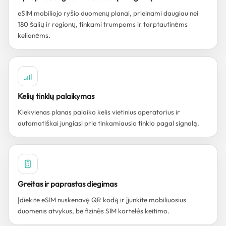
eSIM mobiliojo ryšio duomenų planai, prieinami daugiau nei
180 šalių ir regionų, tinkami trumpoms ir tarptautinėms
kelionėms.
Kelių tinklų palaikymas
Kiekvienas planas palaiko kelis vietinius operatorius ir
automatiškai jungiasi prie tinkamiausio tinklo pagal signalą.
Greitas ir paprastas diegimas
Įdiekite eSIM nuskenavę QR kodą ir įjunkite mobiliuosius
duomenis atvykus, be fizinės SIM kortelės keitimo.