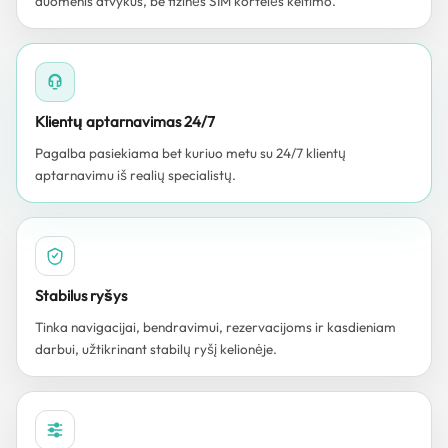
duomenis atvykus, be fizinės SIM kortelės keitimo.
Klientų aptarnavimas 24/7
Pagalba pasiekiama bet kuriuo metu su 24/7 klientų
aptarnavimu iš realių specialistų.
Stabilus ryšys
Tinka navigacijai, bendravimui, rezervacijoms ir kasdieniam
darbui, užtikrinant stabilų ryšį kelionėje.