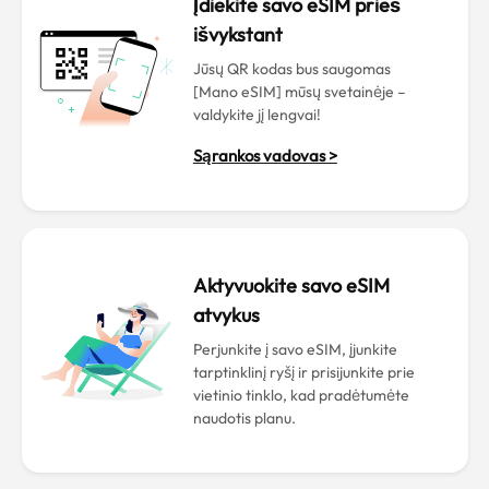
Įdiekite savo eSIM prieš
išvykstant
Jūsų QR kodas bus saugomas
[Mano eSIM] mūsų svetainėje –
valdykite jį lengvai!
Sąrankos vadovas >
Aktyvuokite savo eSIM
atvykus
Perjunkite į savo eSIM, įjunkite
tarptinklinį ryšį ir prisijunkite prie
vietinio tinklo, kad pradėtumėte
naudotis planu.