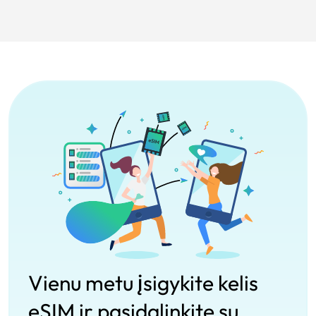
Vienu metu įsigykite kelis
eSIM ir pasidalinkite su