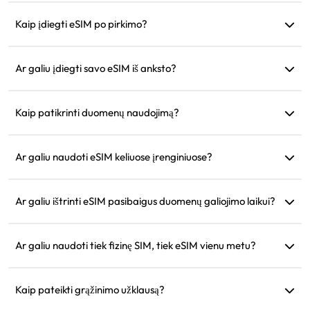
Taip, galite dalytis savo tinklu su kitais įrenginiais, ir duomenų
naudojimas bus toks pats kaip jūsų telefone.
Kaip įdiegti eSIM po pirkimo?
Eikite į skiltį „Mano eSIM“ mūsų svetainėje ir sekite diegimo
instrukcijas.
Ar galiu įdiegti savo eSIM iš anksto?
Taip, rekomenduojame įdiegti ir sukonfigūruoti prieš
išvykstant, kad galėtumėte iš karto naudoti atvykus.
Kaip patikrinti duomenų naudojimą?
Duomenų naudojimą galite patikrinti skiltyje „Mano eSIM“
mūsų svetainėje.
Ar galiu naudoti eSIM keliuose įrenginiuose?
Ne, kiekvienas eSIM gali būti įdiegtas tik viename įrenginyje.
Norėdami perkelti, susisiekite su klientų aptarnavimu.
Ar galiu ištrinti eSIM pasibaigus duomenų galiojimo laikui?
Taip, bet galite ją išsaugoti būsimoms kelionėms į tą patį
regioną.
Ar galiu naudoti tiek fizinę SIM, tiek eSIM vienu metu?
Taip, bet aktyvinkite mobiliuosius duomenis tik eSIM, kad
išvengtumėte papildomų roamingo mokesčių už fizinę SIM
Kaip pateikti grąžinimo užklausą?
kortelę.