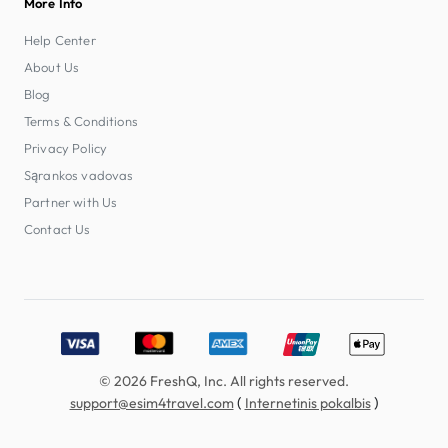
More Info
Help Center
About Us
Blog
Terms & Conditions
Privacy Policy
Sąrankos vadovas
Partner with Us
Contact Us
Accepted payment methods: Visa, MasterCard, American E
© 2026 FreshQ, Inc. All rights reserved.
(
)
support@esim4travel.com
Internetinis pokalbis