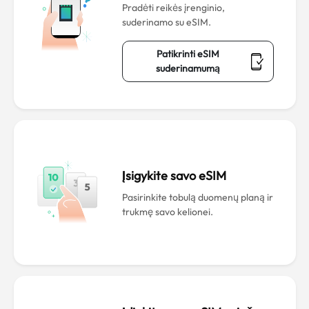
Pradėti reikės įrenginio,
suderinamo su eSIM.
Patikrinti eSIM
suderinamumą
Įsigykite savo eSIM
Pasirinkite tobulą duomenų planą ir
trukmę savo kelionei.