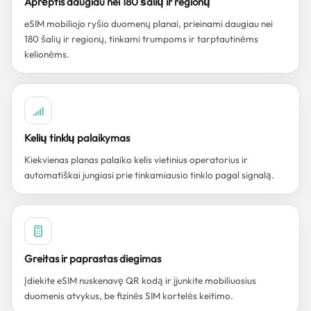
Aprėptis daugiau nei 180 šalių ir regionų
eSIM mobiliojo ryšio duomenų planai, prieinami daugiau nei
180 šalių ir regionų, tinkami trumpoms ir tarptautinėms
kelionėms.
Kelių tinklų palaikymas
Kiekvienas planas palaiko kelis vietinius operatorius ir
automatiškai jungiasi prie tinkamiausio tinklo pagal signalą.
Greitas ir paprastas diegimas
Įdiekite eSIM nuskenavę QR kodą ir įjunkite mobiliuosius
duomenis atvykus, be fizinės SIM kortelės keitimo.