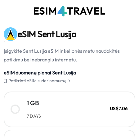
eSIM Sent Lusija
Įsigykite Sent Lusija eSIM ir kelionės metu naudokitės
patikimu bei nebrangiu internetu.
eSIM duomenų planai Sent Lusija
Patikrinti eSIM suderinamumą→
1 GB
US$7.06
7 DAYS