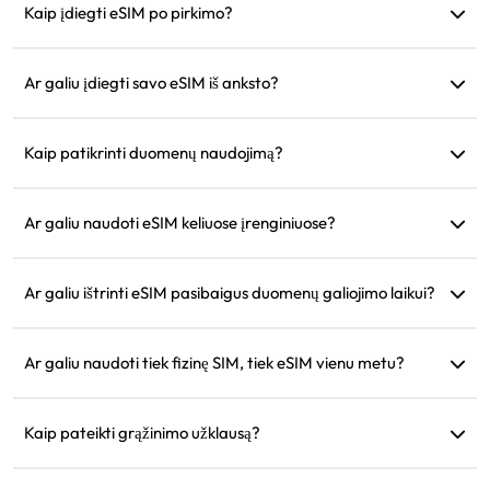
naudojimas bus toks pats kaip jūsų telefone.
Kaip įdiegti eSIM po pirkimo?
Eikite į skiltį „Mano eSIM“ mūsų svetainėje ir sekite diegimo
instrukcijas.
Ar galiu įdiegti savo eSIM iš anksto?
Taip, rekomenduojame įdiegti ir sukonfigūruoti prieš
išvykstant, kad galėtumėte iš karto naudoti atvykus.
Kaip patikrinti duomenų naudojimą?
Duomenų naudojimą galite patikrinti skiltyje „Mano eSIM“
mūsų svetainėje.
Ar galiu naudoti eSIM keliuose įrenginiuose?
Ne, kiekvienas eSIM gali būti įdiegtas tik viename įrenginyje.
Norėdami perkelti, susisiekite su klientų aptarnavimu.
Ar galiu ištrinti eSIM pasibaigus duomenų galiojimo laikui?
Taip, bet galite ją išsaugoti būsimoms kelionėms į tą patį
regioną.
Ar galiu naudoti tiek fizinę SIM, tiek eSIM vienu metu?
Taip, bet aktyvinkite mobiliuosius duomenis tik eSIM, kad
išvengtumėte papildomų roamingo mokesčių už fizinę SIM
Kaip pateikti grąžinimo užklausą?
kortelę.
Jei jūsų įrenginys nesuderinamas, jūsų kelionė atšaukta arba