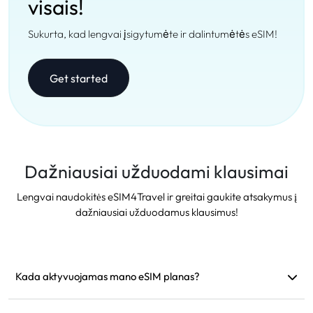
visais!
Sukurta, kad lengvai įsigytumėte ir dalintumėtės eSIM!
Get started
Dažniausiai užduodami klausimai
Lengvai naudokitės eSIM4Travel ir greitai gaukite atsakymus į
dažniausiai užduodamus klausimus!
Kada aktyvuojamas mano eSIM planas?
Jis aktyvuojamas iš karto, kai prisijungia prie palaikomo