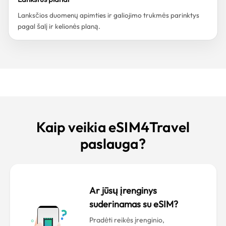
Lanksčios duomenų apimties ir galiojimo trukmės parinktys
pagal šalį ir kelionės planą.
Kaip veikia eSIM4Travel
paslauga?
Ar jūsų įrenginys
suderinamas su eSIM?
Pradėti reikės įrenginio,