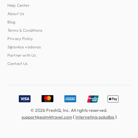
Help Center
About Us
Blog
Terms & Conditions
Privacy Policy
Sąrankos vadovas
Partner with Us
Contact Us
Accepted payment methods: Visa, MasterCard, American E
© 2026 FreshQ, Inc. All rights reserved.
(
)
support@esim4travel.com
Internetinis pokalbis