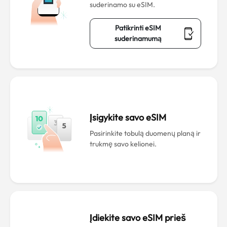
suderinamo su eSIM.
Patikrinti eSIM
suderinamumą
Įsigykite savo eSIM
Pasirinkite tobulą duomenų planą ir
trukmę savo kelionei.
Įdiekite savo eSIM prieš