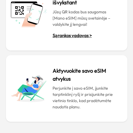
išvykstant
Jūsų QR kodas bus saugomas
[Mano eSIM] mūsų svetainėje –
valdykite jį lengvai!
Sąrankos vadovas >
Aktyvuokite savo eSIM
atvykus
Perjunkite į savo eSIM, įjunkite
tarptinklinį ryšį ir prisijunkite prie
vietinio tinklo, kad pradėtumėte
naudotis planu.