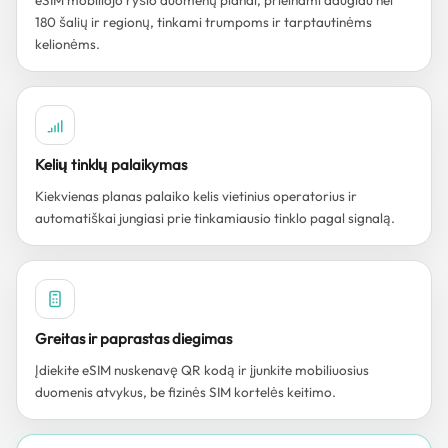
eSIM mobiliojo ryšio duomenų planai, prieinami daugiau nei
180 šalių ir regionų, tinkami trumpoms ir tarptautinėms
kelionėms.
Kelių tinklų palaikymas
Kiekvienas planas palaiko kelis vietinius operatorius ir
automatiškai jungiasi prie tinkamiausio tinklo pagal signalą.
Greitas ir paprastas diegimas
Įdiekite eSIM nuskenavę QR kodą ir įjunkite mobiliuosius
duomenis atvykus, be fizinės SIM kortelės keitimo.