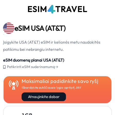
eSIM USA (AT&T)
Įsigykite USA (AT&T) eSIM ir kelionės metu naudokitės
patikimu bei nebrangiu internetu.
eSIM duomenų planai USA (AT&T)
Patikrinti eSIM suderinamumą→
Maksimaliai padidinkite savo ryšį
Išbandykite aukščiausio lygio aprėptį JAV
Atnaujinkite dabar