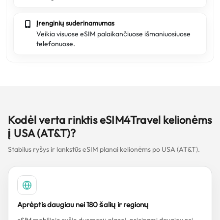
Įrenginių suderinamumas
Veikia visuose eSIM palaikančiuose išmaniuosiuose
telefonuose.
Kodėl verta rinktis eSIM4Travel kelionėms
į USA (AT&T)?
Stabilus ryšys ir lankstūs eSIM planai kelionėms po USA (AT&T).
Aprėptis daugiau nei 180 šalių ir regionų