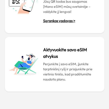
Jūsų QR kodas bus saugomas
[Mano eSIM] mūsų svetainėje –
valdykite jį lengvai!
Sąrankos vadovas >
Aktyvuokite savo eSIM
atvykus
Perjunkite į savo eSIM, įjunkite
tarptinklinį ryšį ir prisijunkite prie
vietinio tinklo, kad pradėtumėte
naudotis planu.