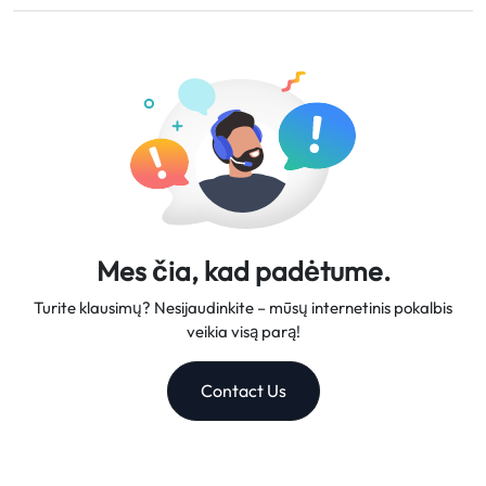
Mes siūlome lanksčius duomenų planus, patikimus tinklo
darbo dienas.
greičius ir puikų klientų aptarnavimą, todėl esame jūsų
patikimas kelionių partneris.
Mes čia, kad padėtume.
Turite klausimų? Nesijaudinkite – mūsų internetinis pokalbis
veikia visą parą!
Contact Us