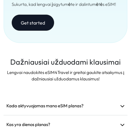
Sukurta, kad lengvai įsigytumėte ir dalintumėtės eSIM!
Get started
Dažniausiai užduodami klausimai
Lengvai naudokitės eSIM4Travel ir greitai gaukite atsakymus į
dažniausiai užduodamus klausimus!
Kada aktyvuojamas mano eSIM planas?
Jis aktyvuojamas iš karto, kai prisijungia prie palaikomo
tinklo. Rekomenduojame įdiegti prieš išvykstant.
Kas yra dienos planas?