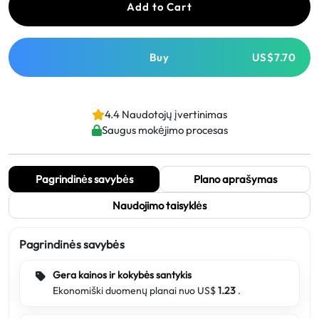
Add to Cart
Buy
US$7.70
4.4 Naudotojų įvertinimas
Saugus mokėjimo procesas
Pagrindinės savybės
Plano aprašymas
Naudojimo taisyklės
Pagrindinės savybės
Gera kainos ir kokybės santykis
Ekonomiški duomenų planai nuo US$
1.23
.