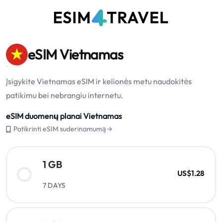
eSIM Vietnamas
Įsigykite Vietnamas eSIM ir kelionės metu naudokitės
patikimu bei nebrangiu internetu.
eSIM duomenų planai Vietnamas
Patikrinti eSIM suderinamumą→
1 GB
US$1.28
7 DAYS