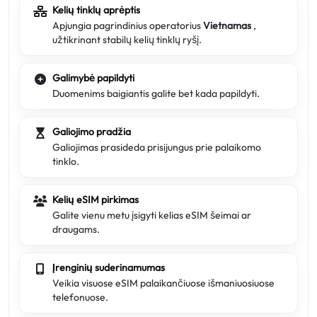
Kelių tinklų aprėptis
Apjungia pagrindinius operatorius
Vietnamas
,
užtikrinant stabilų kelių tinklų ryšį.
Galimybė papildyti
Duomenims baigiantis galite bet kada papildyti.
Galiojimo pradžia
Galiojimas prasideda prisijungus prie palaikomo
tinklo.
Kelių eSIM pirkimas
Galite vienu metu įsigyti kelias eSIM šeimai ar
draugams.
Įrenginių suderinamumas
Veikia visuose eSIM palaikančiuose išmaniuosiuose
telefonuose.