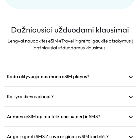
Dažniausiai užduodami klausimai
Lengvai naudokitės eSIM4Travel ir greitai gaukite atsakymus į
dažniausiai užduodamus klausimus!
Kada aktyvuojamas mano eSIM planas?
Jis aktyvuojamas iš karto, kai prisijungia prie palaikomo
tinklo. Rekomenduojame įdiegti prieš išvykstant.
Kas yra dienos planas?
Pavyzdžiui: jei aktyvuojamas 9:00 val., jis galios iki kitos
dienos 9:00 val. Jei tą dieną sunaudosite visus duomenis,
Ar mano eSIM apima telefono numerį ir SMS?
greitis sumažės iki 128 kbps, tad nereikia nerimauti, kad
Mes teikiame tik duomenų paslaugas, tačiau galite naudoti
duomenys išseks vienu metu.
tokias programėles kaip „WhatsApp“ komunikacijai.
Ar galiu gauti SMS iš savo originalios SIM kortelės?