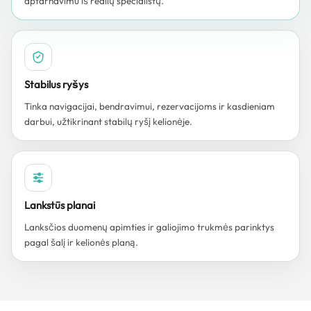
aptarnavimu iš realių specialistų.
Stabilus ryšys
Tinka navigacijai, bendravimui, rezervacijoms ir kasdieniam
darbui, užtikrinant stabilų ryšį kelionėje.
Lankstūs planai
Lanksčios duomenų apimties ir galiojimo trukmės parinktys
pagal šalį ir kelionės planą.