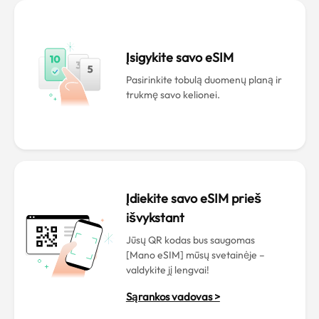
Įsigykite savo eSIM
Pasirinkite tobulą duomenų planą ir
trukmę savo kelionei.
Įdiekite savo eSIM prieš
išvykstant
Jūsų QR kodas bus saugomas
[Mano eSIM] mūsų svetainėje –
valdykite jį lengvai!
Sąrankos vadovas >