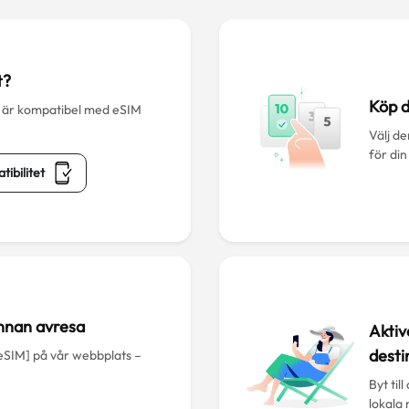
t?
Köp d
 är kompatibel med eSIM
Välj d
för din
ibilitet
 innan avresa
Aktiv
desti
 eSIM] på vår webbplats –
Byt til
lokala 