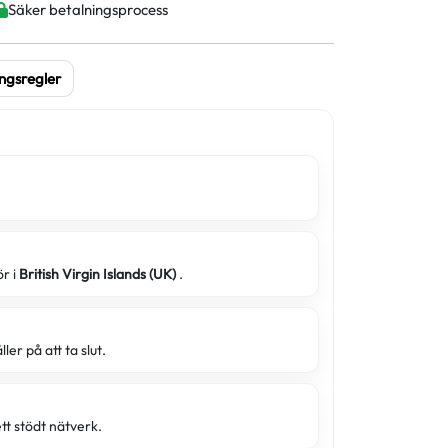
Säker betalningsprocess
ngsregler
r i
British Virgin Islands (UK)
.
er på att ta slut.
ett stödt nätverk.