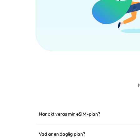
När aktiveras min eSIM-plan?
Den aktiveras så snart den ansluter till ett stöds
installera den före avresa.
Vad är en daglig plan?