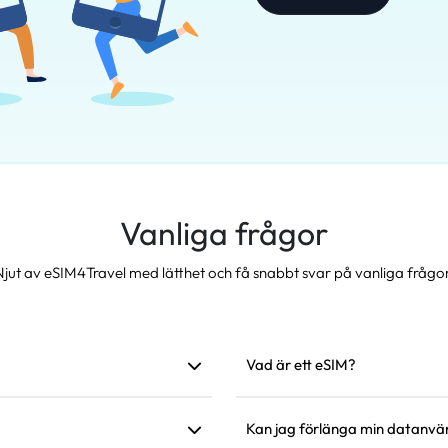
Vanliga frågor
Njut av eSIM4Travel med lätthet och få snabbt svar på vanliga frågor
Vad är ett eSIM?
 nätverk. Vi rekommenderar att
Ett eSIM är ett inbyggt elektro
installation kan du använda det f
Kan jag förlänga min datanvä