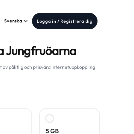
Svenska
Logga in / Registrera dig
ka Jungfruöarna
t av pålitlig och prisvärd internetuppkoppling
5 GB