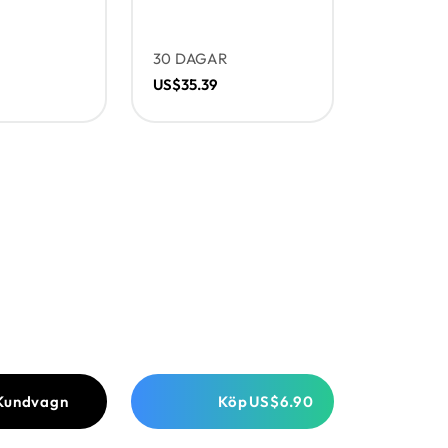
R
30 DAGAR
US$35.39
 Kundvagn
Köp
US$6.90