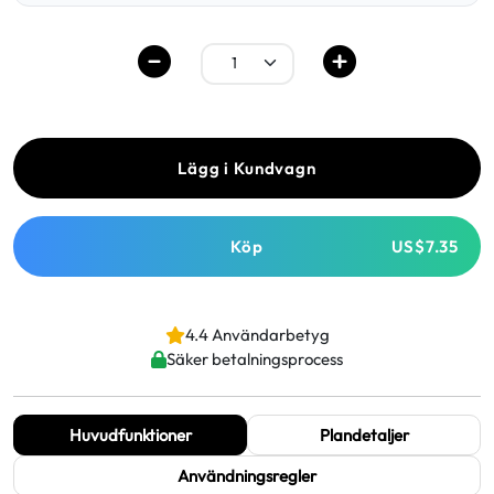
Lägg i Kundvagn
Köp
US$7.35
4.4 Användarbetyg
Säker betalningsprocess
Huvudfunktioner
Plandetaljer
Användningsregler