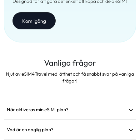
Designad för att göra det enkelt att köpa och dela eSIM!
Kom igång
Vanliga frågor
Njut av eSIM4Travel med lätthet och få snabbt svar på vanliga
frågor!
När aktiveras min eSIM-plan?
Den aktiveras så snart den ansluter till ett stöds nätverk. Vi
rekommenderar att installera den före avresa.
Vad är en daglig plan?