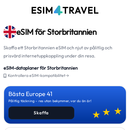
eSIM för Storbritannien
Skaffa ett Storbritannien eSIM och njut av pålitlig och
prisvärd internetuppkoppling under din resa.
eSIM-dataplaner för Storbritannien
Kontrollera eSIM-kompatibilitet→
Bästa Europe 41
Pålitlig täckning – res utan bekymmer, var du än är!
Skaffa