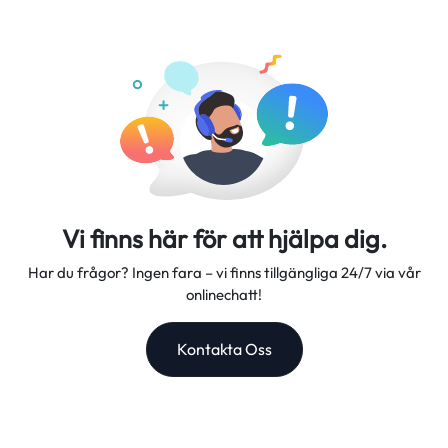
Vi erbjuder flexibla dataplaner, pålitliga nätverkshastigheter
betalningskonto inom 5-7 arbetsdagar.
och utmärkt kundsupport, vilket gör oss till din pålitliga
resepartner.
Vi finns här för att hjälpa dig.
Har du frågor? Ingen fara – vi finns tillgängliga 24/7 via vår
onlinechatt!
Kontakta Oss