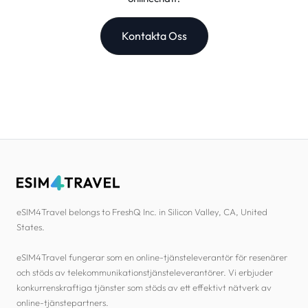
Kontakta Oss
eSIM4Travel belongs to FreshQ Inc. in Silicon Valley, CA, United
States.
eSIM4Travel fungerar som en online-tjänsteleverantör för resenärer
och stöds av telekommunikationstjänsteleverantörer. Vi erbjuder
konkurrenskraftiga tjänster som stöds av ett effektivt nätverk av
online-tjänstepartners.