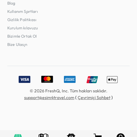
Blog
Kullanım Şartları
Gizlilik Politikası
Kurulum kılavuzu
Bizimle Ortak Ol
Bize Ulaşın
Accepted payment methods: Visa, MasterCard, American E
© 2026 FreshQ, Inc. Tüm hakları saklıdır.
(
)
support@esim4travel.com
Çevrimiçi Sohbet