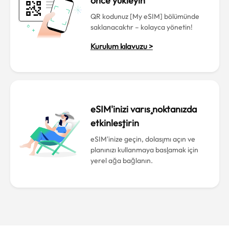
önce yükleyin
QR kodunuz [My eSIM] bölümünde
saklanacaktır – kolayca yönetin!
Kurulum kılavuzu >
eSIM'inizi varış noktanızda
etkinleştirin
eSIM'inize geçin, dolaşımı açın ve
planınızı kullanmaya başlamak için
yerel ağa bağlanın.