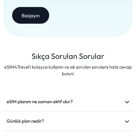
Başlayın
Sıkça Sorulan Sorular
eSIM4Travel'i kolayca kullanın ve sık sorulan sorulara hızla cevap
bulun!
eSIM planım ne zaman aktif olur?
Desteklenen bir ağa bağlanır bağlanmaz aktif hale gelir.
Hareket etmeden önce yüklemenizi öneririz.
Günlük plan nedir?
Örneğin: Sabah 9'da aktif edildiyse, ertesi gün sabah 9'a