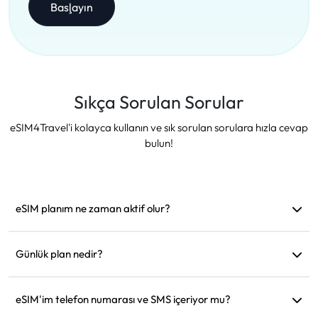
Başlayın
Sıkça Sorulan Sorular
eSIM4Travel'i kolayca kullanın ve sık sorulan sorulara hızla cevap
bulun!
eSIM planım ne zaman aktif olur?
Desteklenen bir ağa bağlanır bağlanmaz aktif hale gelir.
Hareket etmeden önce yüklemenizi öneririz.
Günlük plan nedir?
Örneğin: Sabah 9'da aktif edildiyse, ertesi gün sabah 9'a
kadar geçerli olur. Günlük veri miktarını tükettiğinizde hız
eSIM'im telefon numarası ve SMS içeriyor mu?
128kbps'ye düşer, böylece verinizin bir anda tükenmesinden