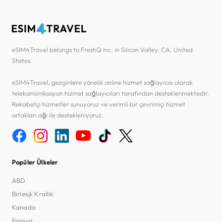
eSIM4Travel belongs to FreshQ Inc. in Silicon Valley, CA, United
States.
eSIM4Travel, gezginlere yönelik online hizmet sağlayıcısı olarak
telekomünikasyon hizmet sağlayıcıları tarafından desteklenmektedir.
Rekabetçi hizmetler sunuyoruz ve verimli bir çevrimiçi hizmet
ortakları ağı ile destekleniyoruz.
Popüler Ülkeler
ABD
Birleşik Krallık
Kanada
Fransa