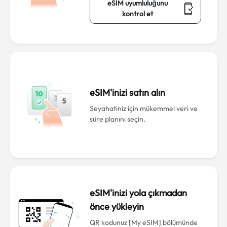
eSIM uyumluluğunu
kontrol et
eSIM'inizi satın alın
Seyahatiniz için mükemmel veri ve
süre planını seçin.
eSIM'inizi yola çıkmadan
önce yükleyin
QR kodunuz [My eSIM] bölümünde