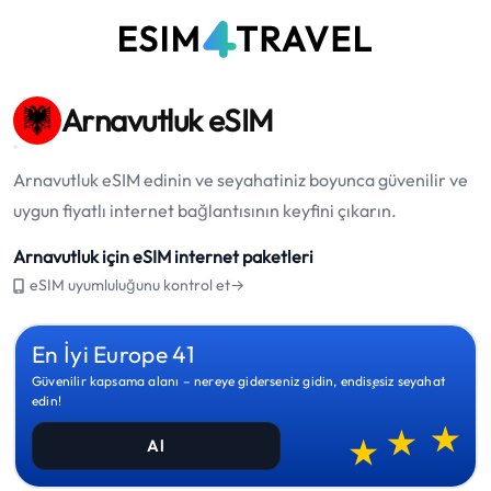
Arnavutluk eSIM
Arnavutluk eSIM edinin ve seyahatiniz boyunca güvenilir ve
uygun fiyatlı internet bağlantısının keyfini çıkarın.
Arnavutluk için eSIM internet paketleri
eSIM uyumluluğunu kontrol et→
En İyi Europe 41
Güvenilir kapsama alanı – nereye giderseniz gidin, endişesiz seyahat
edin!
Al